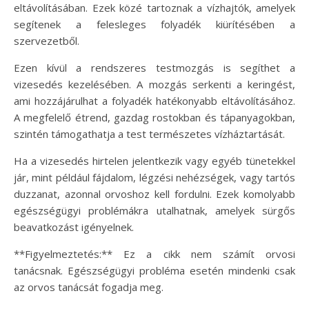
eltávolításában. Ezek közé tartoznak a vízhajtók, amelyek
segítenek a felesleges folyadék kiürítésében a
szervezetből.
Ezen kívül a rendszeres testmozgás is segíthet a
vizesedés kezelésében. A mozgás serkenti a keringést,
ami hozzájárulhat a folyadék hatékonyabb eltávolításához.
A megfelelő étrend, gazdag rostokban és tápanyagokban,
szintén támogathatja a test természetes vízháztartását.
Ha a vizesedés hirtelen jelentkezik vagy egyéb tünetekkel
jár, mint például fájdalom, légzési nehézségek, vagy tartós
duzzanat, azonnal orvoshoz kell fordulni. Ezek komolyabb
egészségügyi problémákra utalhatnak, amelyek sürgős
beavatkozást igényelnek.
**Figyelmeztetés:** Ez a cikk nem számít orvosi
tanácsnak. Egészségügyi probléma esetén mindenki csak
az orvos tanácsát fogadja meg.