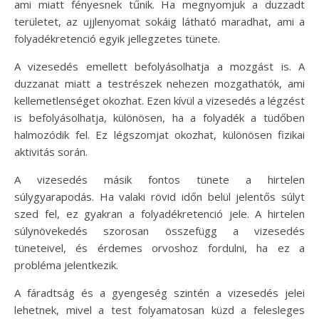
ami miatt fényesnek tűnik. Ha megnyomjuk a duzzadt
területet, az ujjlenyomat sokáig látható maradhat, ami a
folyadékretenció egyik jellegzetes tünete.
A vizesedés emellett befolyásolhatja a mozgást is. A
duzzanat miatt a testrészek nehezen mozgathatók, ami
kellemetlenséget okozhat. Ezen kívül a vizesedés a légzést
is befolyásolhatja, különösen, ha a folyadék a tüdőben
halmozódik fel. Ez légszomjat okozhat, különösen fizikai
aktivitás során.
A vizesedés másik fontos tünete a hirtelen
súlygyarapodás. Ha valaki rövid időn belül jelentős súlyt
szed fel, ez gyakran a folyadékretenció jele. A hirtelen
súlynövekedés szorosan összefügg a vizesedés
tüneteivel, és érdemes orvoshoz fordulni, ha ez a
probléma jelentkezik.
A fáradtság és a gyengeség szintén a vizesedés jelei
lehetnek, mivel a test folyamatosan küzd a felesleges