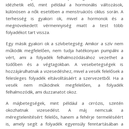
idézhetik elő, mint például a hormonális változások,
különösen a nők esetében a menstruációs ciklus során. A
terhesség is gyakori ok, mivel a hormonok és a
megnövekedett vérmennyiség miatt a test több
folyadékot tart vissza.
Egy másik gyakori ok a szívbetegség. Amikor a szív nem
működik megfelelően, nem tudja hatékonyan pumpálni a
vért, ami a folyadék felhalmozódásához vezethet a
tüdőben és a végtagokban. A vesebetegségek is
hozzájárulhatnak a vizesedéshez, mivel a vesék felelősek a
felesleges folyadék eltávolításáért a szervezetből. Ha a
vesék nem működnek megfelelően, a folyadék
felhalmozódik, ami duzzanatot okoz.
A májbetegségek, mint például a cirrózis, szintén
okozhatnak vizesedést. A máj nemcsak a
méregtelenítésért felelős, hanem a fehérje termeléséért
is, amely segít a folyadék egyensúly fenntartásában a