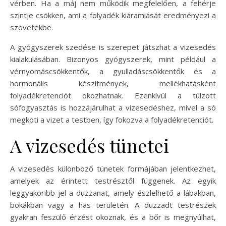
vérben. Ha a máj nem működik megfelelően, a fehérje
szintje csökken, ami a folyadék kiáramlását eredményezi a
szövetekbe.
A gyógyszerek szedése is szerepet játszhat a vizesedés
kialakulásában. Bizonyos gyógyszerek, mint például a
vérnyomáscsökkentők, a gyulladáscsökkentők és a
hormonális készítmények, mellékhatásként
folyadékretenciót okozhatnak. Ezenkívül a túlzott
sófogyasztás is hozzájárulhat a vizesedéshez, mivel a só
megköti a vizet a testben, így fokozva a folyadékretenciót.
A vizesedés tünetei
A vizesedés különböző tünetek formájában jelentkezhet,
amelyek az érintett testrésztől függenek. Az egyik
leggyakoribb jel a duzzanat, amely észlelhető a lábakban,
bokákban vagy a has területén. A duzzadt testrészek
gyakran feszülő érzést okoznak, és a bőr is megnyúlhat,