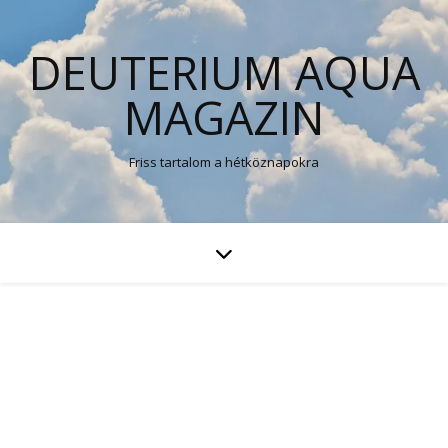
DEUTERIUM AQUA
MAGAZIN
Friss tartalom a hétköznapokra