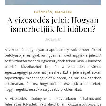
,
EGÉSZSÉG
MAGAZIN
A vizesedés jelei: Hogyan
ismerhetjük fel időben?
2025.10.25.
A vizesedés egy olyan állapot, amely sok ember életét
befolyásolja, és gyakran figyelmen kívül hagyják a jeleit. A
test vízháztartásának egyensúlyának felborulása különböző
okokból következhet be, és a vizesedés számos
egészségügyi problémát jelezhet. Ezt a jelenséget sokan
tapasztalják mindennapi életük során, és bár sok esetben
ártalmatlan, fontos, hogy időben észleljük a tüneteket,
hogy megelőzhessük a súlyosabb problémákat.
A vizesedés többnyire a szövetekben felhalmozódó
felesleges folyadék miatt alakul ki, ami duzzanatot okoz. Ez