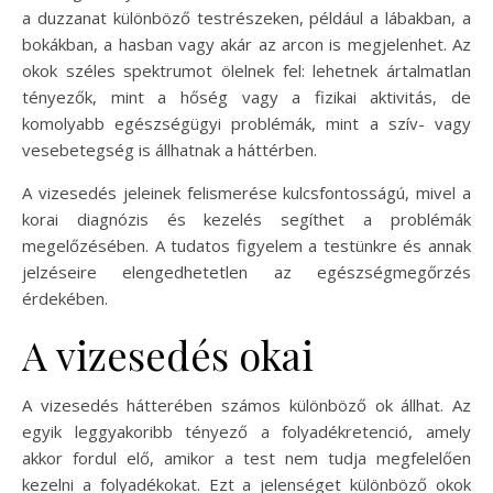
a duzzanat különböző testrészeken, például a lábakban, a
bokákban, a hasban vagy akár az arcon is megjelenhet. Az
okok széles spektrumot ölelnek fel: lehetnek ártalmatlan
tényezők, mint a hőség vagy a fizikai aktivitás, de
komolyabb egészségügyi problémák, mint a szív- vagy
vesebetegség is állhatnak a háttérben.
A vizesedés jeleinek felismerése kulcsfontosságú, mivel a
korai diagnózis és kezelés segíthet a problémák
megelőzésében. A tudatos figyelem a testünkre és annak
jelzéseire elengedhetetlen az egészségmegőrzés
érdekében.
A vizesedés okai
A vizesedés hátterében számos különböző ok állhat. Az
egyik leggyakoribb tényező a folyadékretenció, amely
akkor fordul elő, amikor a test nem tudja megfelelően
kezelni a folyadékokat. Ezt a jelenséget különböző okok