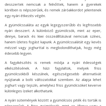
desszertek nemcsak a felnőttek, hanem a gyerekek
körében is népszerűek, és remek záróakkordot jelentenek
egy nyári étkezés végén.
A gyümölcssaláta az egyik legegyszerűbb és legfrissebb
nyári desszert. A különböző gyümölcsök, mint az eper,
dinnye, barack és kiwi összeállításával nemcsak színes,
hanem ízletes fogást kapunk. A gyümölcssalátát egy kevés
mézzel vagy joghurttal is megbolondíthatjuk, hogy még
édesebb legyen.
A fagyikészítés is remek módja a nyári édességek
elkészítésének. A házi fagylaltok, melyek friss
gyümölcsökből készülnek, egészségesebb alternatívát
nyújtanak a bolti változatokkal szemben. Az alapja lehet
joghurt vagy tejszín, amelyhez friss gyümölcsöket keverve
különleges ízeket alkothatunk.
A nyári sütemények között a gyümölcsös piték és torták is
népszerűek. A friss gyümölcsök, mint az áfonya vagy a