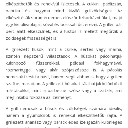
elkészíthetők és rendkívül ízletesek. A cukkini, padlizsán,
paprika és hagyma mind kiváló grillzöldségek. Az
elkészítésük során érdemes először felkockázni őket, majd
egy kis olívaolajjal, sóval és borssal fűszerezni. A grillen pár
perc alatt elkészülnek, és a füstös íz mellett megőrzik a
zöldségek frissességét is.
A grillezett húsok, mint a csirke, sertés vagy marha,
szintén népszerű választások. A húsokat pácolhatjuk
különböző fűszerekkel, például fokhagymával,
rozmaringgal, vagy akár szójaszósszal is. A pácolás
nemcsak ízesíti a húst, hanem segít abban is, hogy a grillen
szaftos maradjon. A grillezett húsokat tálalhatjuk különböző
mártásokkal, mint a barbecue szósz vagy a tzatziki, ami
még inkább fokozza az ízélményt.
A grill nemcsak a húsok és zöldségek számára ideális,
hanem a gyümölcsök is remekül elkészíthetők rajta. A
grillezett ananász vagy barack édes íze igazán különleges