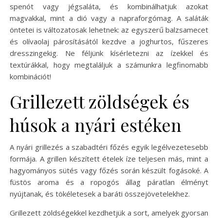
spenót vagy jégsaláta, és kombinálhatjuk azokat
magvakkal, mint a dió vagy a napraforgómag. A saláták
öntetei is változatosak lehetnek: az egyszerű balzsamecet
és olívaolaj párosításától kezdve a joghurtos, fűszeres
dresszingekig. Ne féljünk kísérletezni az ízekkel és
textúrákkal, hogy megtaláljuk a számunkra legfinomabb
kombinációt!
Grillezett zöldségek és
húsok a nyári estéken
A nyári grillezés a szabadtéri főzés egyik legélvezetesebb
formája. A grillen készített ételek íze teljesen más, mint a
hagyományos sütés vagy főzés során készült fogásoké. A
füstös aroma és a ropogós állag páratlan élményt
nyújtanak, és tökéletesek a baráti összejövetelekhez.
Grillezett zöldségekkel kezdhetjük a sort, amelyek gyorsan