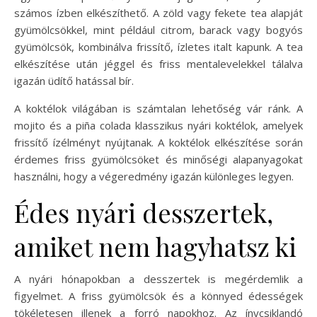
számos ízben elkészíthető. A zöld vagy fekete tea alapját
gyümölcsökkel, mint például citrom, barack vagy bogyós
gyümölcsök, kombinálva frissítő, ízletes italt kapunk. A tea
elkészítése után jéggel és friss mentalevelekkel tálalva
igazán üdítő hatással bír.
A koktélok világában is számtalan lehetőség vár ránk. A
mojito és a piña colada klasszikus nyári koktélok, amelyek
frissítő ízélményt nyújtanak. A koktélok elkészítése során
érdemes friss gyümölcsöket és minőségi alapanyagokat
használni, hogy a végeredmény igazán különleges legyen.
Édes nyári desszertek,
amiket nem hagyhatsz ki
A nyári hónapokban a desszertek is megérdemlik a
figyelmet. A friss gyümölcsök és a könnyed édességek
tökéletesen illenek a forró napokhoz. Az ínycsiklandó