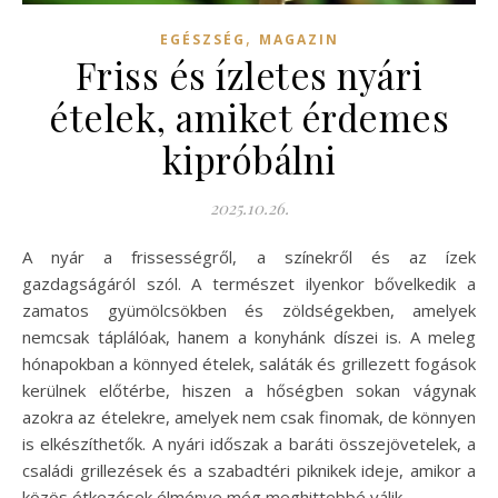
,
EGÉSZSÉG
MAGAZIN
Friss és ízletes nyári
ételek, amiket érdemes
kipróbálni
2025.10.26.
A nyár a frissességről, a színekről és az ízek
gazdagságáról szól. A természet ilyenkor bővelkedik a
zamatos gyümölcsökben és zöldségekben, amelyek
nemcsak táplálóak, hanem a konyhánk díszei is. A meleg
hónapokban a könnyed ételek, saláták és grillezett fogások
kerülnek előtérbe, hiszen a hőségben sokan vágynak
azokra az ételekre, amelyek nem csak finomak, de könnyen
is elkészíthetők. A nyári időszak a baráti összejövetelek, a
családi grillezések és a szabadtéri piknikek ideje, amikor a
közös étkezések élménye még meghittebbé válik.