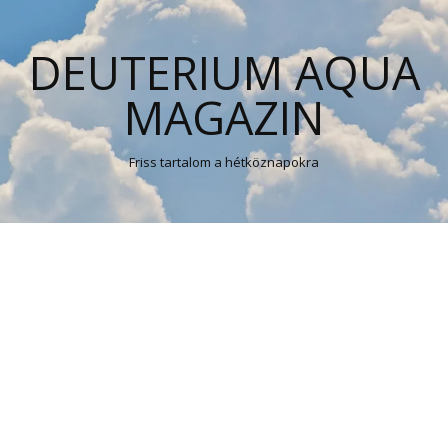
DEUTERIUM AQUA
MAGAZIN
Friss tartalom a hétköznapokra