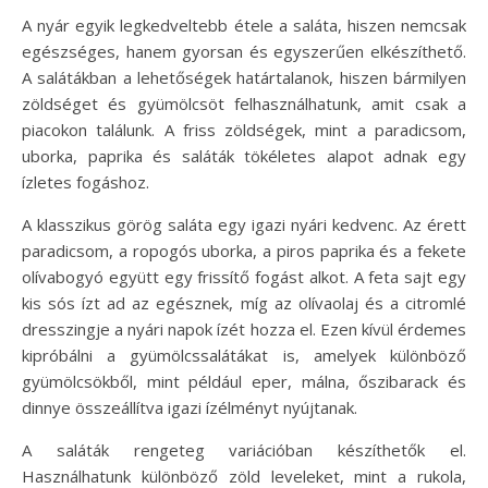
A nyár egyik legkedveltebb étele a saláta, hiszen nemcsak
egészséges, hanem gyorsan és egyszerűen elkészíthető.
A salátákban a lehetőségek határtalanok, hiszen bármilyen
zöldséget és gyümölcsöt felhasználhatunk, amit csak a
piacokon találunk. A friss zöldségek, mint a paradicsom,
uborka, paprika és saláták tökéletes alapot adnak egy
ízletes fogáshoz.
A klasszikus görög saláta egy igazi nyári kedvenc. Az érett
paradicsom, a ropogós uborka, a piros paprika és a fekete
olívabogyó együtt egy frissítő fogást alkot. A feta sajt egy
kis sós ízt ad az egésznek, míg az olívaolaj és a citromlé
dresszingje a nyári napok ízét hozza el. Ezen kívül érdemes
kipróbálni a gyümölcssalátákat is, amelyek különböző
gyümölcsökből, mint például eper, málna, őszibarack és
dinnye összeállítva igazi ízélményt nyújtanak.
A saláták rengeteg variációban készíthetők el.
Használhatunk különböző zöld leveleket, mint a rukola,