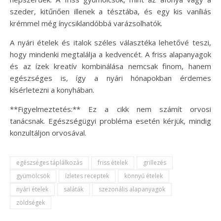
szeder, kitűnően illenek a tésztába, és egy kis vaníliás
krémmel még ínycsiklandóbbá varázsolhatók.
A nyári ételek és italok széles választéka lehetővé teszi,
hogy mindenki megtalálja a kedvencét. A friss alapanyagok
és az ízek kreatív kombinálása nemcsak finom, hanem
egészséges is, így a nyári hónapokban érdemes
kísérletezni a konyhában.
**Figyelmeztetés:** Ez a cikk nem számít orvosi
tanácsnak. Egészségügyi probléma esetén kérjük, mindig
konzultáljon orvosával.
egészséges táplálkozás
friss ételek
grillezés
gyümölcsök
ízletes receptek
könnyű ételek
nyári ételek
saláták
szezonális alapanyagok
zöldségek