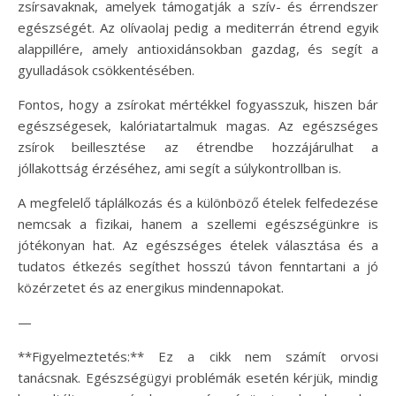
zsírsavaknak, amelyek támogatják a szív- és érrendszer
egészségét. Az olívaolaj pedig a mediterrán étrend egyik
alappillére, amely antioxidánsokban gazdag, és segít a
gyulladások csökkentésében.
Fontos, hogy a zsírokat mértékkel fogyasszuk, hiszen bár
egészségesek, kalóriatartalmuk magas. Az egészséges
zsírok beillesztése az étrendbe hozzájárulhat a
jóllakottság érzéséhez, ami segít a súlykontrollban is.
A megfelelő táplálkozás és a különböző ételek felfedezése
nemcsak a fizikai, hanem a szellemi egészségünkre is
jótékonyan hat. Az egészséges ételek választása és a
tudatos étkezés segíthet hosszú távon fenntartani a jó
közérzetet és az energikus mindennapokat.
—
**Figyelmeztetés:** Ez a cikk nem számít orvosi
tanácsnak. Egészségügyi problémák esetén kérjük, mindig