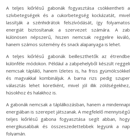
A teljes kiőrlésű gabonák fogyasztása csökkentheti a
szívbetegségek és a cukorbetegség kockázatát, mivel
lassítják a szénhidrátok felszívódását, így folyamatos
energiát biztosítanak a szervezet számára. A zab
különösen népszerű, hiszen nemcsak reggelire kiváló,
hanem számos sütemény és snack alapanyaga is lehet.
A teljes kiőrlésű gabonák beilleszthetők az étrendbe
különféle módokon. Például a zabpehelyből készült reggeli
nemcsak tápláló, hanem ízletes is, ha friss gyümölcsökkel
és magvakkal kombináljuk. A barna rizs pedig szuper
választás lehet köretként, mivel jól illik zöldségekhez,
húsokhoz és halakhoz is.
A gabonák nemcsak a táplálkozásban, hanem a mindennapi
energiában is szerepet játszanak. A megfelelő mennyiségű
teljes kiőrlésű gabona fogyasztása segít abban, hogy
energikusabbak és összeszedettebbek legyünk a nap
folyamán.