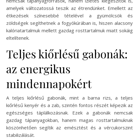
nemcsak tápanyagforrások, hanem ízletes kiegészítők is,
amelyek változatossá teszik az étrendünket. Emellett az
étkezések színesebbé tételével a gyümölcsök és
zöldségek segíthetnek a fogyókúrában is, hiszen alacsony
kalóriatartalmuk mellett gazdag rosttartalmuk miatt sokáig
eltelítenek.
Teljes kiőrlésű gabonák:
az energikus
mindennapokért
A teljes kiőrlésű gabonák, mint a barna rizs, a teljes
kiőrlésű kenyér és a zab, szintén fontos részét képezik az
egészséges táplálkozásnak. Ezek a gabonák nemcsak
gazdag tápanyagokban, hanem magas rosttartalmuknak
köszönhetően segítik az emésztést és a vércukorszint
stabilizálását.