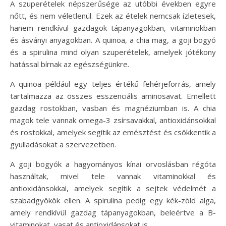
A szuperételek népszerűsége az utóbbi években egyre
nőtt, és nem véletlenül. Ezek az ételek nemcsak ízletesek,
hanem rendkívül gazdagok tápanyagokban, vitaminokban
és ásványi anyagokban. A quinoa, a chia mag, a goji bogyó
és a spirulina mind olyan szuperételek, amelyek jótékony
hatással bírnak az egészségünkre.
A quinoa például egy teljes értékű fehérjeforrás, amely
tartalmazza az összes esszenciális aminosavat. Emellett
gazdag rostokban, vasban és magnéziumban is. A chia
magok tele vannak omega-3 zsírsavakkal, antioxidánsokkal
és rostokkal, amelyek segítik az emésztést és csökkentik a
gyulladásokat a szervezetben.
A goji bogyók a hagyományos kínai orvoslásban régóta
használtak, mivel tele vannak vitaminokkal és
antioxidánsokkal, amelyek segítik a sejtek védelmét a
szabadgyökök ellen. A spirulina pedig egy kék-zöld alga,
amely rendkívül gazdag tápanyagokban, beleértve a B-
vitaminokat, vasat és antioxidánsokat is.