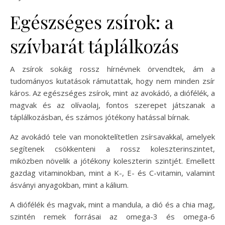
Egészséges zsírok: a
szívbarát táplálkozás
A zsírok sokáig rossz hírnévnek örvendtek, ám a
tudományos kutatások rámutattak, hogy nem minden zsír
káros. Az egészséges zsírok, mint az avokádó, a diófélék, a
magvak és az olívaolaj, fontos szerepet játszanak a
táplálkozásban, és számos jótékony hatással bírnak.
Az avokádó tele van monoktelítetlen zsírsavakkal, amelyek
segítenek csökkenteni a rossz koleszterinszintet,
miközben növelik a jótékony koleszterin szintjét. Emellett
gazdag vitaminokban, mint a K-, E- és C-vitamin, valamint
ásványi anyagokban, mint a kálium.
A diófélék és magvak, mint a mandula, a dió és a chia mag,
szintén remek forrásai az omega-3 és omega-6