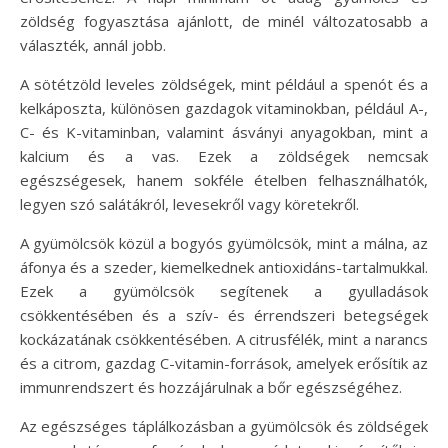
zöldség fogyasztása ajánlott, de minél változatosabb a
választék, annál jobb.
A sötétzöld leveles zöldségek, mint például a spenót és a
kelkáposzta, különösen gazdagok vitaminokban, például A-,
C- és K-vitaminban, valamint ásványi anyagokban, mint a
kalcium és a vas. Ezek a zöldségek nemcsak
egészségesek, hanem sokféle ételben felhasználhatók,
legyen szó salátákról, levesekről vagy köretekről.
A gyümölcsök közül a bogyós gyümölcsök, mint a málna, az
áfonya és a szeder, kiemelkednek antioxidáns-tartalmukkal.
Ezek a gyümölcsök segítenek a gyulladások
csökkentésében és a szív- és érrendszeri betegségek
kockázatának csökkentésében. A citrusfélék, mint a narancs
és a citrom, gazdag C-vitamin-források, amelyek erősítik az
immunrendszert és hozzájárulnak a bőr egészségéhez.
Az egészséges táplálkozásban a gyümölcsök és zöldségek