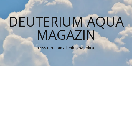
DEUTERIUM AQUA
MAGAZIN
Friss tartalom a hétköznapokra