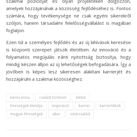
szakmai pozícióját és olyan projekteken dolgozzon,
amelyek hozzájárulnak a közösség fejlődéséhez is. Fontos
számára, hogy tevékenysége ne csak egyéni sikerekről
szóljon, hanem társadalmi felelősségvállalást is magában
foglaljon.
Ezen túl a személyes fejlődés és az új kihívások keresése
is központi szerepet játszik életében. Az innováció és a
folyamatos megújulás iránti nyitottság biztosítja, hogy
mindig készen álljon az új lehetőségek befogadására. Így a
jövőben is képes lesz sikeresen alakítani karrierjét és
hozzájárulni a szakmai közösséghez.
béres ilona
családi történet
életút
hírességek életútja
inspiráció
karrier
karriertitkok
magyar hírességek
siker
sztárcsalád