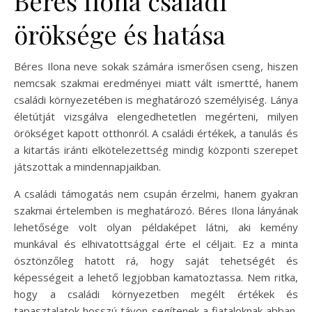
Béres Ilona családi
öröksége és hatása
Béres Ilona neve sokak számára ismerősen cseng, hiszen
nemcsak szakmai eredményei miatt vált ismertté, hanem
családi környezetében is meghatározó személyiség. Lánya
életútját vizsgálva elengedhetetlen megérteni, milyen
örökséget kapott otthonról. A családi értékek, a tanulás és
a kitartás iránti elkötelezettség mindig központi szerepet
játszottak a mindennapjaikban.
A családi támogatás nem csupán érzelmi, hanem gyakran
szakmai értelemben is meghatározó. Béres Ilona lányának
lehetősége volt olyan példaképet látni, aki kemény
munkával és elhivatottsággal érte el céljait. Ez a minta
ösztönzőleg hatott rá, hogy saját tehetségét és
képességeit a lehető legjobban kamatoztassa. Nem ritka,
hogy a családi környezetben megélt értékek és
tapasztalatok hosszú távon segítenek a fiataloknak abban,