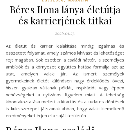
EGÉSZSÉG
MAGAZIN
Béres Ilona lánya életútja
és karrierjének titkai
2026.01.23.
Az életút és karrier kialakítása mindig izgalmas és
összetett folyamat, amely számos kihívást és lehetőséget
rejt magában. Sok esetben a családi háttér, a személyes
ambíciók és a környezet együttes hatása formálja azt az
utat, amelyen valaki jár. Az ismert személyek
gyermekeinek életét különösen nagy érdeklődés övezi,
hiszen gyakran váltanak példát, inspirációt vagy éppen
nehézségeket a nyilvános figyelem miatt. A tehetség
kibontakoztatása mellett a kitartás és a tudatos döntések
is kulcsszerepet játszanak abban, hogy valaki kiemelkedő
eredményeket érjen el a saját területén.