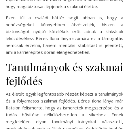
hogy magabiztosan lépjenek a szakmai életbe.
Ezen túl a családi háttér segít abban is, hogy a
nehézségeket könnyebben átvészeljék, hiszen a
biztonságot nyújtó kötelékek erőt adnak a kihívások
leküzdéséhez. Béres Ilona lánya számára ez a támogatás
nemcsak érzelmi, hanem mentális stabilitást is jelentett,
ami a karrierépítés során elengedhetetlen.
Tanulmányok és szakmai
fejlődés
Az életút egyik legfontosabb részét képezi a tanulmányok
és a folyamatos szakmai fejlődés. Béres Ilona lánya már
fiatalon felismerte, hogy az ismeretek megszerzése és a
tudás bővítése nélkülözhetetlen a sikerhez. Ennek
megfelelően olyan tanulmányi irányokat választott,
amelyek összhangban álltak személyes érdeklődésével és