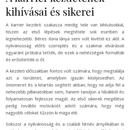
kihívásai és sikerei
A karrier kezdeti szakasza mindig tele van kihívásokkal,
hiszen az első lépések megtétele sok esetben a
legnehezebb. Béres Ilona lánya sem volt kivétel ez alól. A
nyilvánosság előtti szereplés és a szakmai elvárások
egyaránt próbára tették, de ezek a nehézségek formálták
és erősítették is őt.
A kezdeti időszakban fontos volt számára, hogy megtalálja
azt a területet, amelyben igazán kiteljesedhet. Az
önismeret és a kitartás segített abban, hogy ne adja fel a
nehezebb pillanatokban sem, hanem tanuljon a hibákból és
folyamatosan fejlessze magát. Az első sikerek megélése
pedig további motivációt adott számára, hogy még
nagyobb célokat tűzzön ki maga elé.
Sokszor a nyilvánosság és a családi hírnév árnyékában is