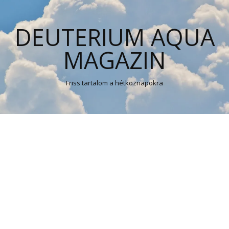
DEUTERIUM AQUA
MAGAZIN
Friss tartalom a hétköznapokra