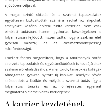
a jövőbeni céljaival.
A magas szintű oktatás és a szakmai tapasztalatok
együttesen biztosították számára azokat az alapokat,
amelyekre később építeni tudta karrierjét. Nem csak
elméleti tudásban, hanem gyakorlati készségekben is
folyamatosan fejlődött, hiszen tudta, hogy a szakmai élet
gyorsan változik, és az alkalmazkodóképesség
kulcsfontosságú.
Emellett fontos megemlíteni, hogy a tanulmányok során
szerzett kapcsolatok és együttműködések is hozzájárultak
szakmai előrehaladásához. A mentorok, tanárok és kollégák
támogatása gyakran nyitott új kapukat, amelyek révén
szélesedett a látókör és mélyült a szakmai tudás. Így a
folyamatos tanulás és az önfejlesztés egyaránt
meghatározó elemei voltak karrierjének.
A karrier kezdetének