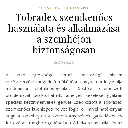
,
EGÉSZSÉG
TUDOMÁNY
Tobradex szemkenőcs
használata és alkalmazása
a szemhéjon
biztonságosan
2026.01.23.
A szem egészsége kiemelt fontosságú, hiszen
érzékszervünk megfelelő működése nagyban befolyásolja
mindennapi életminőségünket. Sokféle szemészeti
problémával találkozhatunk, amelyek kezelése gyakran
speciális készítményeket igényel. Ezek között a Tobradex
szemkenőcs különleges helyet foglal el, mivel hatékonyan
segít a szemhéj és a szem környékének gyulladásos és
fertőzéses megbetegedéseiben. A helyes használat és az