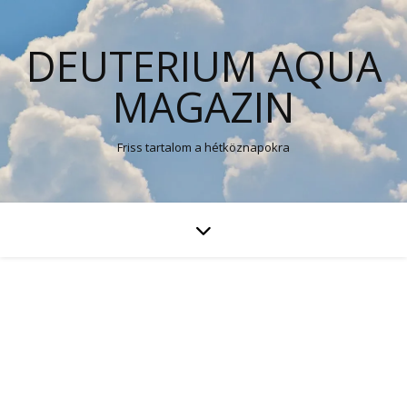
DEUTERIUM AQUA
MAGAZIN
Friss tartalom a hétköznapokra