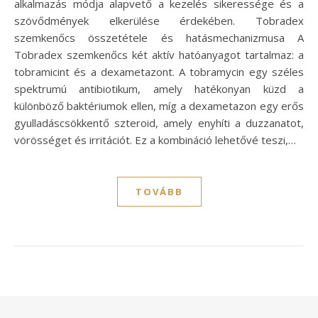
alkalmazás módja alapvető a kezelés sikeressége és a
szövődmények elkerülése érdekében. Tobradex
szemkenőcs összetétele és hatásmechanizmusa A
Tobradex szemkenőcs két aktív hatóanyagot tartalmaz: a
tobramicint és a dexametazont. A tobramycin egy széles
spektrumú antibiotikum, amely hatékonyan küzd a
különböző baktériumok ellen, míg a dexametazon egy erős
gyulladáscsökkentő szteroid, amely enyhíti a duzzanatot,
vörösséget és irritációt. Ez a kombináció lehetővé teszi,…
TOVÁBB