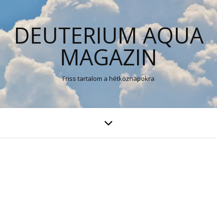
DEUTERIUM AQUA
MAGAZIN
Friss tartalom a hétköznapokra