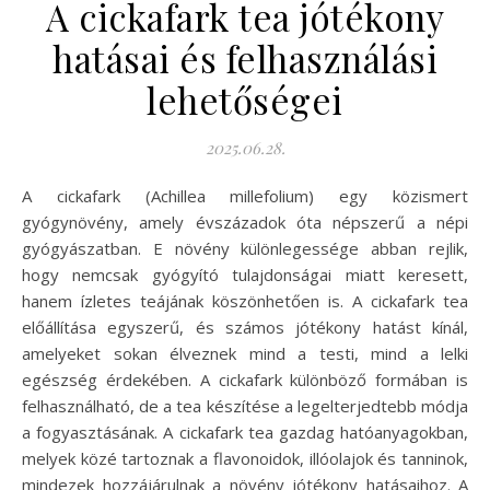
A cickafark tea jótékony
hatásai és felhasználási
lehetőségei
2025.06.28.
A cickafark (Achillea millefolium) egy közismert
gyógynövény, amely évszázadok óta népszerű a népi
gyógyászatban. E növény különlegessége abban rejlik,
hogy nemcsak gyógyító tulajdonságai miatt keresett,
hanem ízletes teájának köszönhetően is. A cickafark tea
előállítása egyszerű, és számos jótékony hatást kínál,
amelyeket sokan élveznek mind a testi, mind a lelki
egészség érdekében. A cickafark különböző formában is
felhasználható, de a tea készítése a legelterjedtebb módja
a fogyasztásának. A cickafark tea gazdag hatóanyagokban,
melyek közé tartoznak a flavonoidok, illóolajok és tanninok,
mindezek hozzájárulnak a növény jótékony hatásaihoz. A