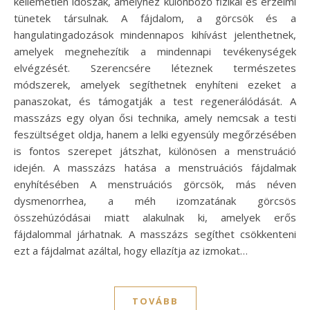
kellemetlen időszak, amelyhez különböző fizikai és érzelmi
tünetek társulnak. A fájdalom, a görcsök és a
hangulatingadozások mindennapos kihívást jelenthetnek,
amelyek megnehezítik a mindennapi tevékenységek
elvégzését. Szerencsére léteznek természetes
módszerek, amelyek segíthetnek enyhíteni ezeket a
panaszokat, és támogatják a test regenerálódását. A
masszázs egy olyan ősi technika, amely nemcsak a testi
feszültséget oldja, hanem a lelki egyensúly megőrzésében
is fontos szerepet játszhat, különösen a menstruáció
idején. A masszázs hatása a menstruációs fájdalmak
enyhítésében A menstruációs görcsök, más néven
dysmenorrhea, a méh izomzatának görcsös
összehúzódásai miatt alakulnak ki, amelyek erős
fájdalommal járhatnak. A masszázs segíthet csökkenteni
ezt a fájdalmat azáltal, hogy ellazítja az izmokat…
TOVÁBB