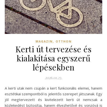
,
MAGAZIN
OTTHON
Kerti út tervezése és
kialakítása egyszerű
lépésekben
2026.01.23.
A kerti utak nem csupán a kert funkcionális elemei, hanem
esztétikai szempontból is jelentős szerepet játszanak. Egy
jól megtervezett és kivitelezett kerti út nemcsak a
közlekedést biztosítja, hanem élvezhetővé és vonzóvá is