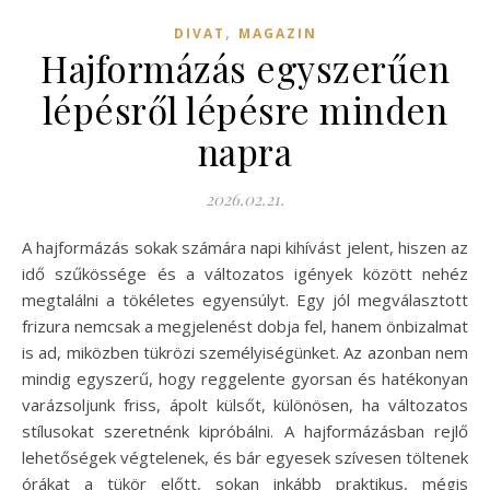
,
DIVAT
MAGAZIN
Hajformázás egyszerűen
lépésről lépésre minden
napra
2026.02.21.
A hajformázás sokak számára napi kihívást jelent, hiszen az
idő szűkössége és a változatos igények között nehéz
megtalálni a tökéletes egyensúlyt. Egy jól megválasztott
frizura nemcsak a megjelenést dobja fel, hanem önbizalmat
is ad, miközben tükrözi személyiségünket. Az azonban nem
mindig egyszerű, hogy reggelente gyorsan és hatékonyan
varázsoljunk friss, ápolt külsőt, különösen, ha változatos
stílusokat szeretnénk kipróbálni. A hajformázásban rejlő
lehetőségek végtelenek, és bár egyesek szívesen töltenek
órákat a tükör előtt, sokan inkább praktikus, mégis