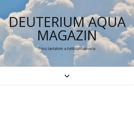
DEUTERIUM AQUA
MAGAZIN
Friss tartalom a hétköznapokra