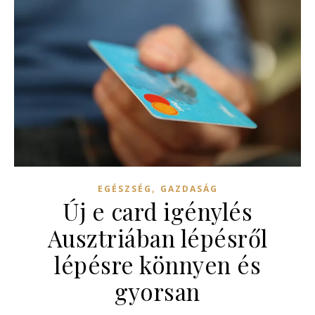
,
EGÉSZSÉG
GAZDASÁG
Új e card igénylés
Ausztriában lépésről
lépésre könnyen és
gyorsan