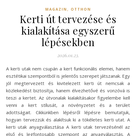
,
MAGAZIN
OTTHON
Kerti út tervezése és
kialakítása egyszerű
lépésekben
2026.01.23.
A kerti utak nem csupán a kert funkcionális elemei, hanem
esztétikai szempontból is jelentős szerepet játszanak. Egy
jól megtervezett és kivitelezett kerti út nemcsak a
közlekedést biztosítja, hanem élvezhetővé és vonzóvá is
teszi a kertet. Az útvonalak kialakításakor figyelembe kell
venni a kert stílusát, a növényzetet és a terület
adottságait. Cikkünkben lépésről lépésre bemutatjuk,
hogyan tervezzük és alakítsuk ki a tökéletes kerti utat. A
kerti utak anyagválasztása A kerti utak tervezésénél az
első és legfontosabb szempont az anyagválasztás. A