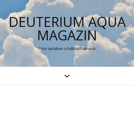
DEUTERIUM AQUA
MAGAZIN
Friss tartalom a hétköznapokra