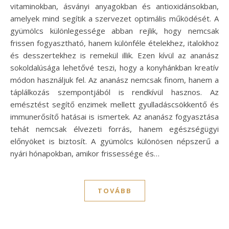
vitaminokban, ásványi anyagokban és antioxidánsokban,
amelyek mind segítik a szervezet optimális működését. A
gyümölcs különlegessége abban rejlik, hogy nemcsak
frissen fogyasztható, hanem különféle ételekhez, italokhoz
és desszertekhez is remekül illik. Ezen kívül az ananász
sokoldalúsága lehetővé teszi, hogy a konyhánkban kreatív
módon használjuk fel. Az ananász nemcsak finom, hanem a
táplálkozás szempontjából is rendkívül hasznos. Az
emésztést segítő enzimek mellett gyulladáscsökkentő és
immunerősítő hatásai is ismertek. Az ananász fogyasztása
tehát nemcsak élvezeti forrás, hanem egészségügyi
előnyöket is biztosít. A gyümölcs különösen népszerű a
nyári hónapokban, amikor frissessége és…
TOVÁBB