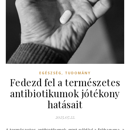
,
EGÉSZSÉG
TUDOMÁNY
Fedezd fel a természetes
antibiotikumok jótékony
hatásait
2025.07.22.
A természetes antibiotikumok, mint például a fokhagyma, a