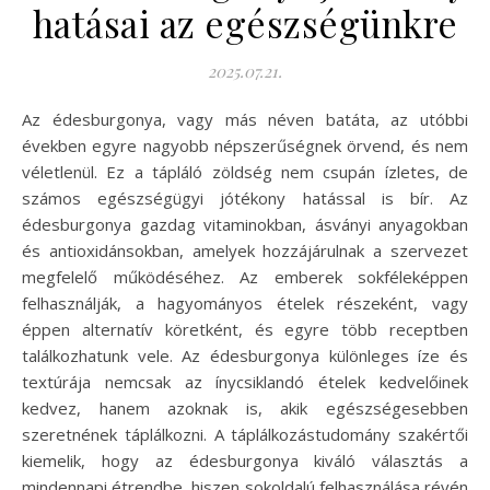
hatásai az egészségünkre
2025.07.21.
Az édesburgonya, vagy más néven batáta, az utóbbi
években egyre nagyobb népszerűségnek örvend, és nem
véletlenül. Ez a tápláló zöldség nem csupán ízletes, de
számos egészségügyi jótékony hatással is bír. Az
édesburgonya gazdag vitaminokban, ásványi anyagokban
és antioxidánsokban, amelyek hozzájárulnak a szervezet
megfelelő működéséhez. Az emberek sokféleképpen
felhasználják, a hagyományos ételek részeként, vagy
éppen alternatív köretként, és egyre több receptben
találkozhatunk vele. Az édesburgonya különleges íze és
textúrája nemcsak az ínycsiklandó ételek kedvelőinek
kedvez, hanem azoknak is, akik egészségesebben
szeretnének táplálkozni. A táplálkozástudomány szakértői
kiemelik, hogy az édesburgonya kiváló választás a
mindennapi étrendbe, hiszen sokoldalú felhasználása révén