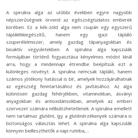
A spirulina alga az utóbbi években egyre nagyobb
népszerűségnek örvend az egészségtudatos emberek
körében. Ez a kék-zöld alga nem csupán egy egyszerű
táplálékkiegészítő, hanem egy igazi tápláló
szuperélelmiszer, amely gazdag tápanyagokban és
bioaktív vegyületekben. A spirulina alga kapszulák
formájában történő fogyasztása kényelmes módot kínál
arra, hogy a mindennapi étrendbe beépítsük ezt a
különleges növényt. A spirulina nemcsak tápláló, hanem
számos jótékony hatással is bír, amelyek hozzájárulhatnak
az egészség fenntartásához és javításához. Az alga
különösen gazdag fehérjékben, vitaminokban, ásványi
anyagokban és antioxidánsokban, amelyek az emberi
szervezet számára nélkülözhetetlenek. A spirulina emellett
nem tartalmaz glutént, így a gluténérzékenyek számára is
biztonságos választás lehet. A spirulina alga kapszulák
könnyen beilleszthetők a napi rutinba,…