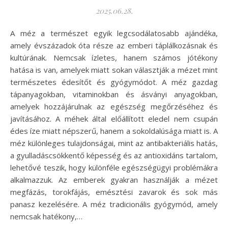
2025.06.28.
A méz a természet egyik legcsodálatosabb ajándéka,
amely évszázadok óta része az emberi táplálkozásnak és
kultúrának. Nemcsak ízletes, hanem számos jótékony
hatása is van, amelyek miatt sokan választják a mézet mint
természetes édesítőt és gyógymódot. A méz gazdag
tápanyagokban, vitaminokban és ásványi anyagokban,
amelyek hozzájárulnak az egészség megőrzéséhez és
javításához. A méhek által előállított eledel nem csupán
édes íze miatt népszerű, hanem a sokoldalúsága miatt is. A
méz különleges tulajdonságai, mint az antibakteriális hatás,
a gyulladáscsökkentő képesség és az antioxidáns tartalom,
lehetővé teszik, hogy különféle egészségügyi problémákra
alkalmazzuk. Az emberek gyakran használják a mézet
megfázás, torokfájás, emésztési zavarok és sok más
panasz kezelésére. A méz tradicionális gyógymód, amely
nemcsak hatékony,…