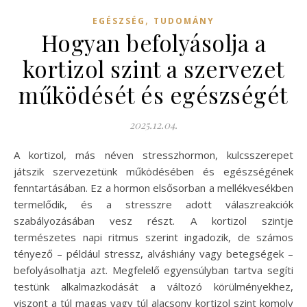
,
EGÉSZSÉG
TUDOMÁNY
Hogyan befolyásolja a
kortizol szint a szervezet
működését és egészségét
2025.12.04.
A kortizol, más néven stresszhormon, kulcsszerepet
játszik szervezetünk működésében és egészségének
fenntartásában. Ez a hormon elsősorban a mellékvesékben
termelődik, és a stresszre adott válaszreakciók
szabályozásában vesz részt. A kortizol szintje
természetes napi ritmus szerint ingadozik, de számos
tényező – például stressz, alváshiány vagy betegségek –
befolyásolhatja azt. Megfelelő egyensúlyban tartva segíti
testünk alkalmazkodását a változó körülményekhez,
viszont a túl magas vagy túl alacsony kortizol szint komoly