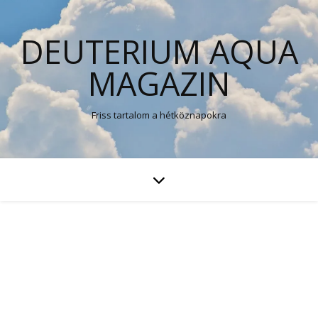
DEUTERIUM AQUA
MAGAZIN
Friss tartalom a hétköznapokra