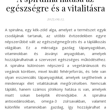
egészségre és a vitalitásra
2025.09.13.
A spirulina, egy kék-zöld alga, amelyet a természet egyik
csodájának tartanak, az utóbbi évtizedekben egyre
népszerűbbé vált az egészségmegőrzés és a táplálkozás
világában. Ez a mikroalga gazdag tápanyagokban,
vitaminokban és ásványi anyagokban, amelyek
hozzájárulhatnak a szervezet egészséges működéséhez.
A spirulina különösen népszerű a vegetáriánusok és
vegánok körében, mivel kiváló fehérjeforrás, és tele van
olyan esszenciális tápanyagokkal, amelyek segíthetnek a
mindennapi élet vitalitásának megőrzésében. Nemcsak
tápláló, hanem számos jótékony hatása is van, amelyek
miatt sokan beépítik étrendjükbe. A spirulina
antioxidánsokban, omega-3 zsírsavakban, valamint
különféle vitaminokban gazdag, így hozzájárulhat a