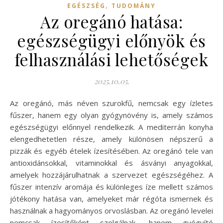
,
EGÉSZSÉG
TUDOMÁNY
Az oregánó hatása:
egészségügyi előnyök és
felhasználási lehetőségek
2025.10.05.
Az oregánó, más néven szurokfű, nemcsak egy ízletes
fűszer, hanem egy olyan gyógynövény is, amely számos
egészségügyi előnnyel rendelkezik. A mediterrán konyha
elengedhetetlen része, amely különösen népszerű a
pizzák és egyéb ételek ízesítésében. Az oregánó tele van
antioxidánsokkal, vitaminokkal és ásványi anyagokkal,
amelyek hozzájárulhatnak a szervezet egészségéhez. A
fűszer intenzív aromája és különleges íze mellett számos
jótékony hatása van, amelyeket már régóta ismernek és
használnak a hagyományos orvoslásban. Az oregánó levelei
nemcsak ízesítőként szolgálnak, hanem gyógyító