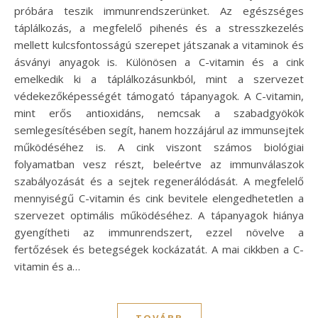
próbára teszik immunrendszerünket. Az egészséges
táplálkozás, a megfelelő pihenés és a stresszkezelés
mellett kulcsfontosságú szerepet játszanak a vitaminok és
ásványi anyagok is. Különösen a C-vitamin és a cink
emelkedik ki a táplálkozásunkból, mint a szervezet
védekezőképességét támogató tápanyagok. A C-vitamin,
mint erős antioxidáns, nemcsak a szabadgyökök
semlegesítésében segít, hanem hozzájárul az immunsejtek
működéséhez is. A cink viszont számos biológiai
folyamatban vesz részt, beleértve az immunválaszok
szabályozását és a sejtek regenerálódását. A megfelelő
mennyiségű C-vitamin és cink bevitele elengedhetetlen a
szervezet optimális működéséhez. A tápanyagok hiánya
gyengítheti az immunrendszert, ezzel növelve a
fertőzések és betegségek kockázatát. A mai cikkben a C-
vitamin és a…
TOVÁBB