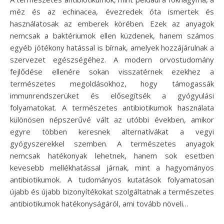
méz és az echinacea, évezredek óta ismertek és
használatosak az emberek körében. Ezek az anyagok
nemcsak a baktériumok ellen küzdenek, hanem számos
egyéb jótékony hatással is bírnak, amelyek hozzájárulnak a
szervezet egészségéhez. A modern orvostudomány
fejlődése ellenére sokan visszatérnek ezekhez a
természetes megoldásokhoz, hogy támogassák
immunrendszerüket és elősegítsék a gyógyulási
folyamatokat. A természetes antibiotikumok használata
különösen népszerűvé vált az utóbbi években, amikor
egyre többen keresnek alternatívákat a vegyi
gyógyszerekkel szemben. A természetes anyagok
nemcsak hatékonyak lehetnek, hanem sok esetben
kevesebb mellékhatással járnak, mint a hagyományos
antibiotikumok. A tudományos kutatások folyamatosan
újabb és újabb bizonyítékokat szolgáltatnak a természetes
antibiotikumok hatékonyságáról, ami tovább növeli…