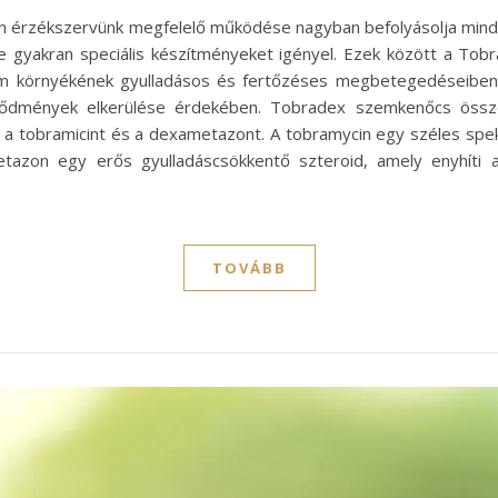
n érzékszervünk megfelelő működése nagyban befolyásolja mind
e gyakran speciális készítményeket igényel. Ezek között a Tobr
m környékének gyulladásos és fertőzéses megbetegedéseiben.
vődmények elkerülése érdekében. Tobradex szemkenőcs öss
 a tobramicint és a dexametazont. A tobramycin egy széles spe
tazon egy erős gyulladáscsökkentő szteroid, amely enyhíti a 
TOVÁBB