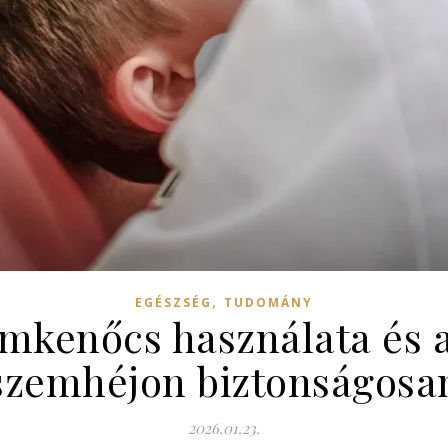
,
EGÉSZSÉG
TUDOMÁNY
mkenőcs használata és 
szemhéjon biztonságosa
2026.01.23.