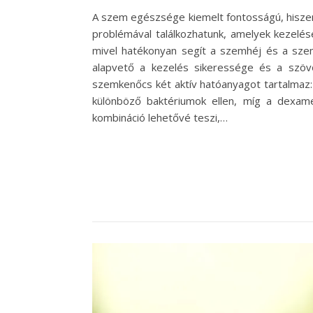
A szem egészsége kiemelt fontosságú, hisze
problémával találkozhatunk, amelyek kezelés
mivel hatékonyan segít a szemhéj és a sze
alapvető a kezelés sikeressége és a szö
szemkenőcs két aktív hatóanyagot tartalmaz:
különböző baktériumok ellen, míg a dexame
kombináció lehetővé teszi,…