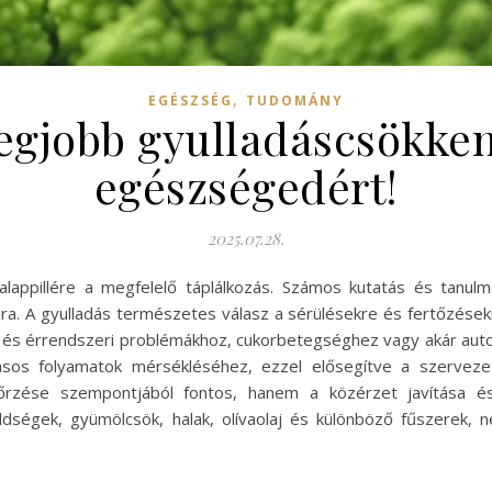
,
EGÉSZSÉG
TUDOMÁNY
legjobb gyulladáscsökken
egészségedért!
2025.07.28.
ppillére a megfelelő táplálkozás. Számos kutatás és tanulmá
ira. A gyulladás természetes válasz a sérülésekre és fertőzésekr
 és érrendszeri problémákhoz, cukorbetegséghez vagy akár au
adásos folyamatok mérsékléséhez, ezzel elősegítve a szerve
őrzése szempontjából fontos, hanem a közérzet javítása 
ldségek, gyümölcsök, halak, olívaolaj és különböző fűszerek,