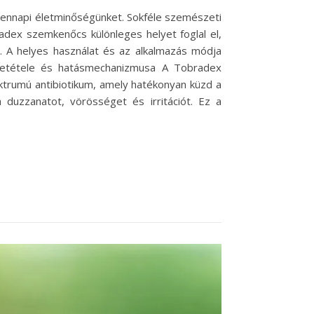
ennapi életminőségünket. Sokféle szemészeti
adex szemkenőcs különleges helyet foglal el,
 A helyes használat és az alkalmazás módja
zetétele és hatásmechanizmusa A Tobradex
ktrumú antibiotikum, amely hatékonyan küzd a
duzzanatot, vörösséget és irritációt. Ez a