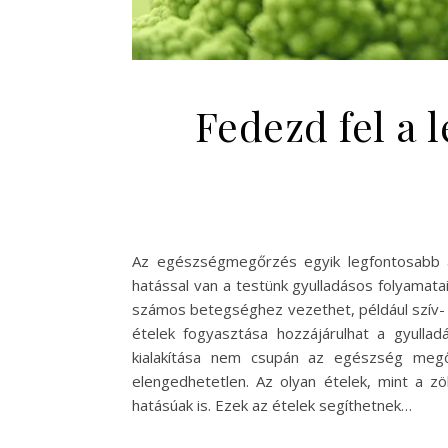
Fedezd fel a 
Az egészségmegőrzés egyik legfontosabb ala
hatással van a testünk gyulladásos folyamata
számos betegséghez vezethet, például szív-
ételek fogyasztása hozzájárulhat a gyull
kialakítása nem csupán az egészség meg
elengedhetetlen. Az olyan ételek, mint a zö
hatásúak is. Ezek az ételek segíthetnek…