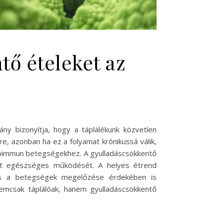
tő ételeket az
ny bizonyítja, hogy a táplálékunk közvetlen
e, azonban ha ez a folyamat krónikussá válik,
toimmun betegségekhez. A gyulladáscsökkentő
zet egészséges működését. A helyes étrend
és a betegségek megelőzése érdekében is
 nemcsak táplálóak, hanem gyulladáscsökkentő