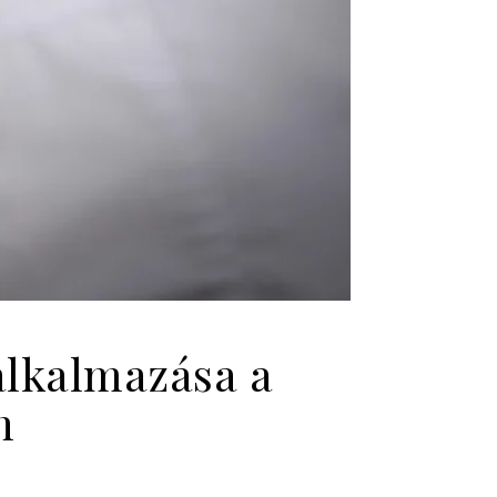
alkalmazása a
n