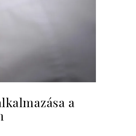
alkalmazása a
n