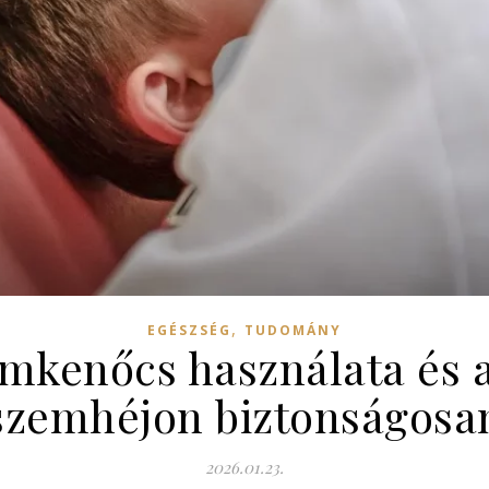
,
EGÉSZSÉG
TUDOMÁNY
mkenőcs használata és 
szemhéjon biztonságosa
2026.01.23.