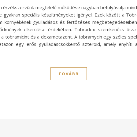
n érzékszervünk megfelelő működése nagyban befolyásolja mind
e gyakran speciális készítményeket igényel. Ezek között a Tobr
m környékének gyulladásos és fertőzéses megbetegedéseiben.
vődmények elkerülése érdekében. Tobradex szemkenőcs öss
 a tobramicint és a dexametazont. A tobramycin egy széles spe
tazon egy erős gyulladáscsökkentő szteroid, amely enyhíti a 
TOVÁBB