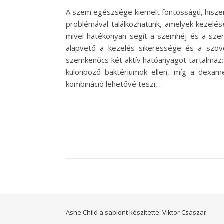
A szem egészsége kiemelt fontosságú, hisze
problémával találkozhatunk, amelyek kezelés
mivel hatékonyan segít a szemhéj és a sze
alapvető a kezelés sikeressége és a szö
szemkenőcs két aktív hatóanyagot tartalmaz:
különböző baktériumok ellen, míg a dexame
kombináció lehetővé teszi,…
Ashe Child a sablont készítette:
Viktor Csaszar.