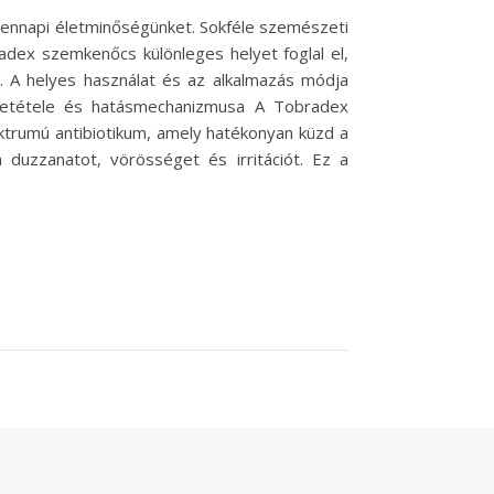
ennapi életminőségünket. Sokféle szemészeti
adex szemkenőcs különleges helyet foglal el,
 A helyes használat és az alkalmazás módja
zetétele és hatásmechanizmusa A Tobradex
ktrumú antibiotikum, amely hatékonyan küzd a
duzzanatot, vörösséget és irritációt. Ez a