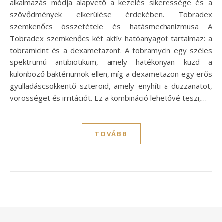
alkalmazás módja alapvető a kezelés sikeressége és a
szövődmények elkerülése érdekében. Tobradex
szemkenőcs összetétele és hatásmechanizmusa A
Tobradex szemkenőcs két aktív hatóanyagot tartalmaz: a
tobramicint és a dexametazont. A tobramycin egy széles
spektrumú antibiotikum, amely hatékonyan küzd a
különböző baktériumok ellen, míg a dexametazon egy erős
gyulladáscsökkentő szteroid, amely enyhíti a duzzanatot,
vörösséget és irritációt. Ez a kombináció lehetővé teszi,…
TOVÁBB