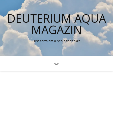
DEUTERIUM AQUA
MAGAZIN
Friss tartalom a hétköznapokra