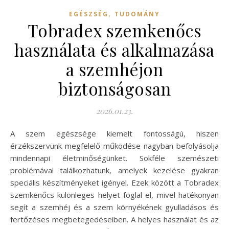
,
EGÉSZSÉG
TUDOMÁNY
Tobradex szemkenőcs
használata és alkalmazása
a szemhéjon
biztonságosan
2026.01.23.
A szem egészsége kiemelt fontosságú, hiszen
érzékszervünk megfelelő működése nagyban befolyásolja
mindennapi életminőségünket. Sokféle szemészeti
problémával találkozhatunk, amelyek kezelése gyakran
speciális készítményeket igényel. Ezek között a Tobradex
szemkenőcs különleges helyet foglal el, mivel hatékonyan
segít a szemhéj és a szem környékének gyulladásos és
fertőzéses megbetegedéseiben. A helyes használat és az