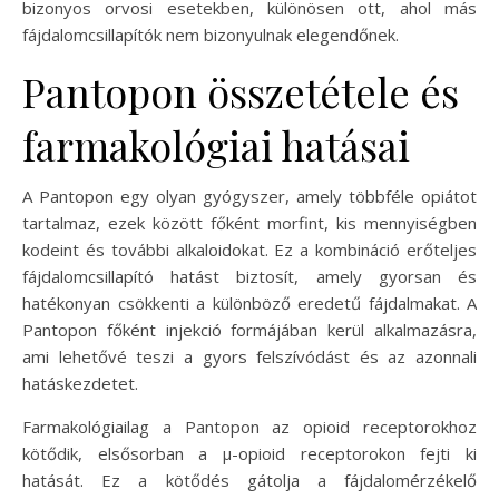
bizonyos orvosi esetekben, különösen ott, ahol más
fájdalomcsillapítók nem bizonyulnak elegendőnek.
Pantopon összetétele és
farmakológiai hatásai
A Pantopon egy olyan gyógyszer, amely többféle opiátot
tartalmaz, ezek között főként morfint, kis mennyiségben
kodeint és további alkaloidokat. Ez a kombináció erőteljes
fájdalomcsillapító hatást biztosít, amely gyorsan és
hatékonyan csökkenti a különböző eredetű fájdalmakat. A
Pantopon főként injekció formájában kerül alkalmazásra,
ami lehetővé teszi a gyors felszívódást és az azonnali
hatáskezdetet.
Farmakológiailag a Pantopon az opioid receptorokhoz
kötődik, elsősorban a μ-opioid receptorokon fejti ki
hatását. Ez a kötődés gátolja a fájdalomérzékelő