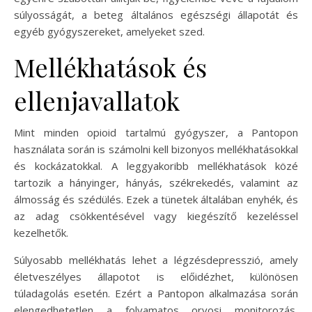
súlyosságát, a beteg általános egészségi állapotát és
egyéb gyógyszereket, amelyeket szed.
Mellékhatások és
ellenjavallatok
Mint minden opioid tartalmú gyógyszer, a Pantopon
használata során is számolni kell bizonyos mellékhatásokkal
és kockázatokkal. A leggyakoribb mellékhatások közé
tartozik a hányinger, hányás, székrekedés, valamint az
álmosság és szédülés. Ezek a tünetek általában enyhék, és
az adag csökkentésével vagy kiegészítő kezeléssel
kezelhetők.
Súlyosabb mellékhatás lehet a légzésdepresszió, amely
életveszélyes állapotot is előidézhet, különösen
túladagolás esetén. Ezért a Pantopon alkalmazása során
elengedhetetlen a folyamatos orvosi monitorozás,