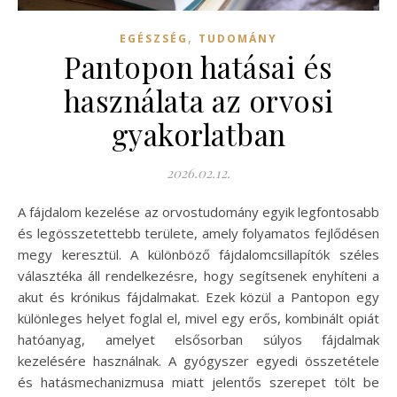
,
EGÉSZSÉG
TUDOMÁNY
Pantopon hatásai és
használata az orvosi
gyakorlatban
2026.02.12.
A fájdalom kezelése az orvostudomány egyik legfontosabb
és legösszetettebb területe, amely folyamatos fejlődésen
megy keresztül. A különböző fájdalomcsillapítók széles
választéka áll rendelkezésre, hogy segítsenek enyhíteni a
akut és krónikus fájdalmakat. Ezek közül a Pantopon egy
különleges helyet foglal el, mivel egy erős, kombinált opiát
hatóanyag, amelyet elsősorban súlyos fájdalmak
kezelésére használnak. A gyógyszer egyedi összetétele
és hatásmechanizmusa miatt jelentős szerepet tölt be