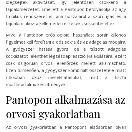
idegsejtek aktivitását, így jelentősen csökkenti a
fájdalomérzetet. Emellett a Pantopon befolyásolja az agy
limbikus rendszerét is, ami hozzájárul a szorongás és a
fájdalom okozta kellemetlen érzések csökkentéséhez.
Mivel a Pantopon erős opioid, használata során különös
figyelmet kell fordítani a dózisokra és az adagolás módjára.
A gyógyszer hatása gyors, de a túlzott adagolás
kockázatot jelenthet légzésdepresszió kialakulására, ezért
csak szigorúan orvosi ellenőrzés mellett alkalmazható.
Ezen túlmenően, a gyógyszer kombinált összetétele miatt
ritkábban okoz mellékhatásokat, mint a tiszta
morfintartalmú készítmények.
Pantopon alkalmazása az
orvosi gyakorlatban
Az orvosi gyakorlatban a Pantopont elsősorban olyan