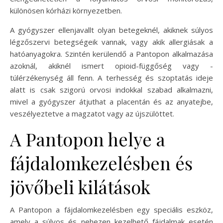
különösen kórházi környezetben.
A gyógyszer ellenjavallt olyan betegeknél, akiknek súlyos
légzőszervi betegségeik vannak, vagy akik allergiásak a
hatóanyagokra. Szintén kerülendő a Pantopon alkalmazása
azoknál, akiknél ismert opioid-függőség vagy -
túlérzékenység áll fenn. A terhesség és szoptatás ideje
alatt is csak szigorú orvosi indokkal szabad alkalmazni,
mivel a gyógyszer átjuthat a placentán és az anyatejbe,
veszélyeztetve a magzatot vagy az újszülöttet.
A Pantopon helye a
fájdalomkezelésben és
jövőbeli kilátások
A Pantopon a fájdalomkezelésben egy speciális eszköz,
amely a súlyos és nehezen kezelhető fájdalmak esetén