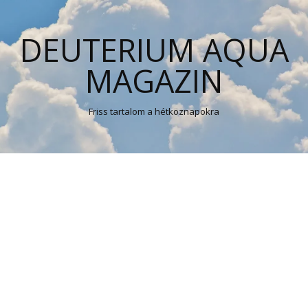
DEUTERIUM AQUA
MAGAZIN
Friss tartalom a hétköznapokra