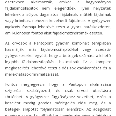
esetekben alkalmazzák, amikor a hagyományos
fájdalomcsillapítók nem elegendőek. Ilyen helyzetek
lehetnek a súlyos daganatos fájdalmak, műtéti fájdalmak
vagy krónikus, nehezen kezelhető fájdalmak. A gyógyszer
injekciós formája lehetővé teszi a gyors hatáskezdetet,
ami különösen fontos akut fájdalomszindrómák esetén.
Az orvosok a Pantopont gyakran kombinált terápiában
használják, más fájdalomcsillapítókkal vagy szedatív
gyógyszerekkel együtt, hogy a betegek számára a lehető
legjobb fájdalomcsillapítást biztosítsák. Ez a komplex
megközelítés lehetővé teszi a dózisok csökkentését és a
mellékhatások minimalizálását.
Fontos megjegyezni, hogy a Pantopon alkalmazása
szigorúan szabályozott, és csak orvosi utasításra
történhet. A gyógyszer függőséghez vezethet, ezért a
kezelést mindig gondos mérlegelés előzi meg, és a
betegek állapotát folyamatosan ellenőrzik. Az adagolást
egyénre szabottan állítják be, figyelembe véve a fájdalom