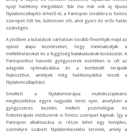
nyújt hatékony megoldást. Bár ma már sok új típusú
fájdalomcsillapító érhető el, a Pantopon továbbra is fontos
szerepet tölt be, különösen ott, ahol gyors és erős hatás
szükséges.
A jövőben a kutatások várhatóan tovább finomítják majd az
opioid alapú kezeléseket, hogy minimalizálják a
mellékhatásokat és a függőség kialakulásának kockázatát. A
Pantoponhoz hasonló gyógyszerek esetében is cél az
adagolás optimalizálása és a kombinált terápiák
fejlesztése, amelyek még hatékonyabbá teszik a
fájdalomcsillapítást.
Emellett a fájdalomterápia multidiszciplináris
megközelítése egyre nagyobb teret nyer, amelyben a
gyógyszeres kezelés mellett pszichológiai és
fizikoterápiás módszerek is fontos szerepet kapnak. Így a
Pantopon alkalmazása is része lehet egy komplex,
személyre szabott fájdalomkezelési tervnek, amely a