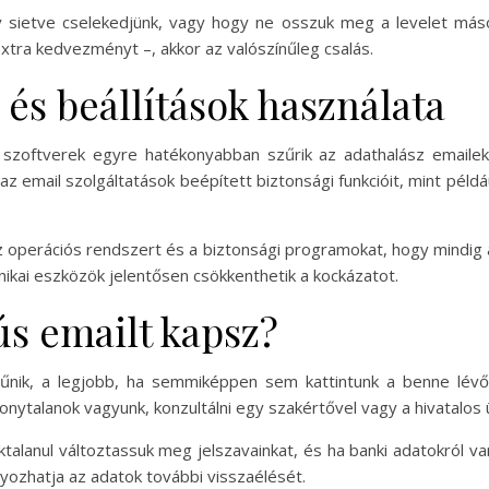
y sietve cselekedjünk, vagy hogy ne osszuk meg a levelet mások
xtra kedvezményt –, akkor az valószínűleg csalás.
és beállítások használata
 szoftverek egyre hatékonyabban szűrik az adathalász emaile
az email szolgáltatások beépített biztonsági funkcióit, mint péld
z operációs rendszert és a biztonsági programokat, hogy mindig 
nikai eszközök jelentősen csökkenthetik a kockázatot.
ús emailt kapsz?
űnik, a legjobb, ha semmiképpen sem kattintunk a benne lévő 
onytalanok vagyunk, konzultálni egy szakértővel vagy a hivatalos ü
alanul változtassuk meg jelszavainkat, és ha banki adatokról van
lyozhatja az adatok további visszaélését.