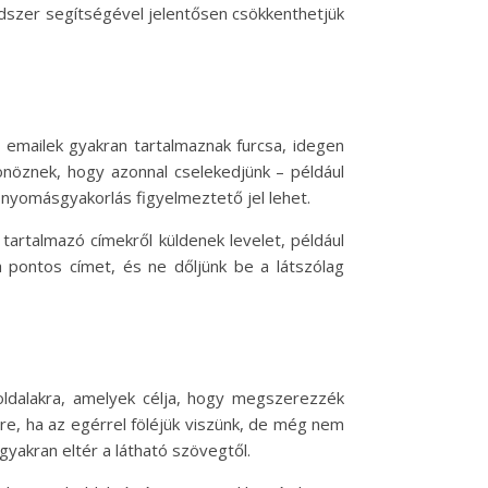
dszer segítségével jelentősen csökkenthetjük
 emailek gyakran tartalmaznak furcsa, idegen
önöznek, hogy azonnal cselekedjünk – például
n nyomásgyakorlás figyelmeztető jel lehet.
 tartalmazó címekről küldenek levelet, például
 pontos címet, és ne dőljünk be a látszólag
ldalakra, amelyek célja, hogy megszerezzék
re, ha az egérrel föléjük viszünk, de még nem
yakran eltér a látható szövegtől.