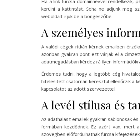
Ha a link furcsa domainnévvel rendelkezik, 
kerülni a kattintást. Soha ne adjunk meg s
weboldalt írjuk be a böngészőbe.
A személyes inform
A valódi cégek ritkán kérnek emailben érzék
azonban gyakran pont ezt várják el a címzett
adatmegadásban kérdez rá ilyen információkra
Érdemes tudni, hogy a legtöbb cég hivatalos
hitelesített csatornán keresztül ellenőrzik a
kapcsolatot az adott szervezettel.
A levél stílusa és t
Az adathalász emailek gyakran sablonosak és 
formában kezdődnek. Ez azért van, mert a 
szövegben előfordulhatnak furcsa kifejezése