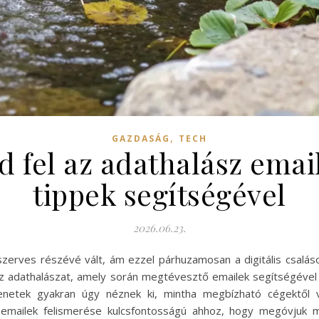
,
GAZDASÁG
TECH
 fel az adathalász emai
tippek segítségével
2026.06.23.
zerves részévé vált, ám ezzel párhuzamosan a digitális csalás
 adathalászat, amely során megtévesztő emailek segítségével
zenetek gyakran úgy néznek ki, mintha megbízható cégektől 
 emailek felismerése kulcsfontosságú ahhoz, hogy megóvjuk 