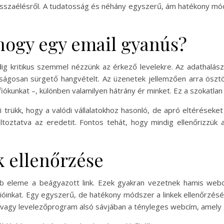
visszaélésről. A tudatosság és néhány egyszerű, ám hatékony mó
hogy egy email gyanús?
ig kritikus szemmel nézzünk az érkező levelekre. Az adathalász
úlságosan sürgető hangvételt. Az üzenetek jellemzően arra öszt
fiókunkat –, különben valamilyen hátrány ér minket. Ez a szokatla
ri trükk, hogy a valódi vállalatokhoz hasonló, de apró eltéréseket
oztatva az eredetit. Fontos tehát, hogy mindig ellenőrizzük a
k ellenőrzése
bb eleme a beágyazott link. Ezek gyakran vezetnek hamis webo
ióinkat. Egy egyszerű, de hatékony módszer a linkek ellenőrzésé
ő vagy levelezőprogram alsó sávjában a tényleges webcím, amely g