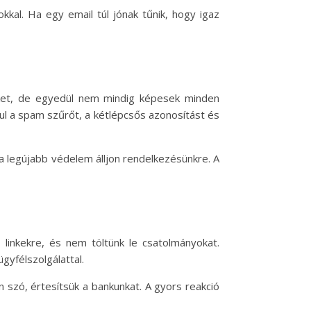
kal. Ha egy email túl jónak tűnik, hogy igaz
ket, de egyedül nem mindig képesek minden
ául a spam szűrőt, a kétlépcsős azonosítást és
a legújabb védelem álljon rendelkezésünkre. A
linkekre, és nem töltünk le csatolmányokat.
gyfélszolgálattal.
 szó, értesítsük a bankunkat. A gyors reakció