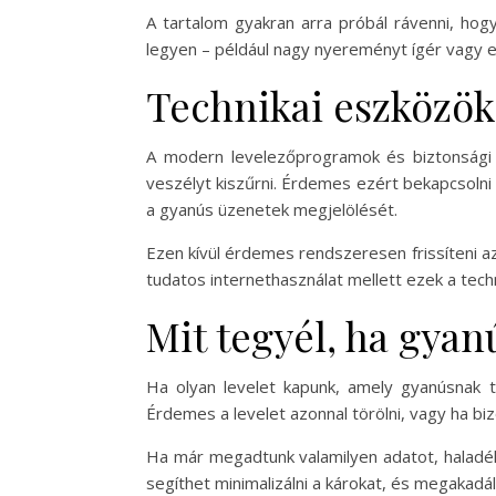
A tartalom gyakran arra próbál rávenni, hog
legyen – például nagy nyereményt ígér vagy e
Technikai eszközök 
A modern levelezőprogramok és biztonsági
veszélyt kiszűrni. Érdemes ezért bekapcsolni 
a gyanús üzenetek megjelölését.
Ezen kívül érdemes rendszeresen frissíteni a
tudatos internethasználat mellett ezek a tech
Mit tegyél, ha gyan
Ha olyan levelet kapunk, amely gyanúsnak t
Érdemes a levelet azonnal törölni, vagy ha biz
Ha már megadtunk valamilyen adatot, haladékt
segíthet minimalizálni a károkat, és megakadá