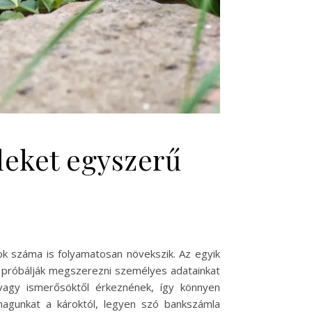
leket egyszerű
ok száma is folyamatosan növekszik. Az egyik
 próbálják megszerezni személyes adatainkat
vagy ismerősöktől érkeznének, így könnyen
magunkat a károktól, legyen szó bankszámla