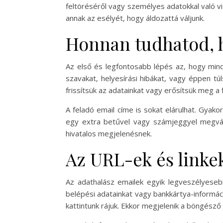
feltöréséről vagy személyes adatokkal való 
annak az esélyét, hogy áldozattá váljunk.
Honnan tudhatod, 
Az első és legfontosabb lépés az, hogy mind
szavakat, helyesírási hibákat, vagy éppen t
frissítsük az adatainkat vagy erősítsük meg a 
A feladó email címe is sokat elárulhat. Gyako
egy extra betűvel vagy számjeggyel megvált
hivatalos megjelenésnek.
Az URL-ek és linke
Az adathalász emailek egyik legveszélyese
belépési adatainkat vagy bankkártya-informác
kattintunk rájuk. Ekkor megjelenik a böngész