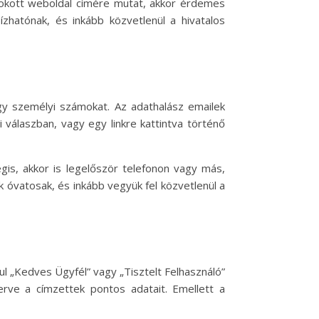
szokott weboldal címére mutat, akkor érdemes
zhatónak, és inkább közvetlenül a hivatalos
agy személyi számokat. Az adathalász emailek
 válaszban, vagy egy linkre kattintva történő
gis, akkor is legelőször telefonon vagy más,
k óvatosak, és inkább vegyük fel közvetlenül a
l „Kedves Ügyfél” vagy „Tisztelt Felhasználó”
rve a címzettek pontos adatait. Emellett a