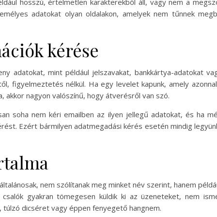
például hosszú, értelmetlen karakterekből áll, vagy nem a meg
zemélyes adatokat olyan oldalakon, amelyek nem tűnnek megbí
ációk kérése
eny adatokat, mint például jelszavakat, bankkártya-adatokat v
ől, figyelmeztetés nélkül. Ha egy levelet kapunk, amely azonnali
, akkor nagyon valószínű, hogy átverésről van szó.
an soha nem kéri emailben az ilyen jellegű adatokat, és ha mé
 kérést. Ezért bármilyen adatmegadási kérés esetén mindig legyün
artalma
általánosak, nem szólítanak meg minket név szerint, hanem példáu
csalók gyakran tömegesen küldik ki az üzeneteket, nem isme
k, túlzó dicséret vagy éppen fenyegető hangnem.