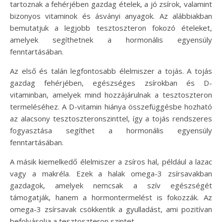
tartoznak a fehérjében gazdag ételek, a jó zsírok, valamint
bizonyos vitaminok és ásványi anyagok. Az alábbiakban
bemutatjuk a legjobb tesztoszteron fokozó ételeket,
amelyek segíthetnek a hormonális egyensúly
fenntartásában.
Az első és talán legfontosabb élelmiszer a tojás. A tojás
gazdag fehérjében, egészséges zsírokban és D-
vitaminban, amelyek mind hozzájárulnak a tesztoszteron
termeléséhez. A D-vitamin hiánya összefüggésbe hozható
az alacsony tesztoszteronszinttel, így a tojás rendszeres
fogyasztása segíthet a hormonális egyensúly
fenntartásában.
A másik kiemelkedő élelmiszer a zsíros hal, például a lazac
vagy a makréla. Ezek a halak omega-3 zsírsavakban
gazdagok, amelyek nemcsak a szív egészségét
támogatják, hanem a hormontermelést is fokozzák. Az
omega-3 zsírsavak csökkentik a gyulladást, ami pozitívan
befolyásolja a tesztoszteron szintet.