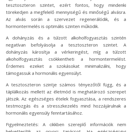
tesztoszteron szintet, ezért fontos, hogy mindenki
törekedjen a megfelelő mennyiségű és minőségű alvásra.
Az alvás során a szervezet regenerálódik, és a
hormontermelés is optimális szinten működik.
A dohányzás és a túlzott alkoholfogyasztás szintén
negatívan befolyásolja a tesztoszteron szintet. A
dohányzás károsítja a vérkeringést, míg a túlzott
alkoholfogyasztás csökkentheti a hormontermelést.
Érdemes ezeket a szokásokat minimalizálni, hogy
támogassuk a hormonális egyensúlyt.
A tesztoszteron szintje számos tényezőtől függ, és a
táplálkozás mellett az életmód is meghatározó szerepet
játszik. Az egészséges ételek fogyasztása, a rendszeres
testmozgás és a stresszkezelés mind hozzájárulnak a
hormonális egyensúly fenntartásához.
Figyelmeztetés: A cikkben szereplő információk nem
helyettesítik az orvosi tanácsot. Ha egészségügyi