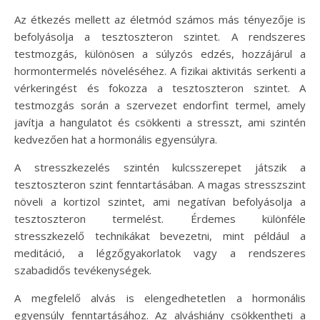
Az étkezés mellett az életmód számos más tényezője is
befolyásolja a tesztoszteron szintet. A rendszeres
testmozgás, különösen a súlyzós edzés, hozzájárul a
hormontermelés növeléséhez. A fizikai aktivitás serkenti a
vérkeringést és fokozza a tesztoszteron szintet. A
testmozgás során a szervezet endorfint termel, amely
javítja a hangulatot és csökkenti a stresszt, ami szintén
kedvezően hat a hormonális egyensúlyra.
A stresszkezelés szintén kulcsszerepet játszik a
tesztoszteron szint fenntartásában. A magas stresszszint
növeli a kortizol szintet, ami negatívan befolyásolja a
tesztoszteron termelést. Érdemes különféle
stresszkezelő technikákat bevezetni, mint például a
meditáció, a légzőgyakorlatok vagy a rendszeres
szabadidős tevékenységek.
A megfelelő alvás is elengedhetetlen a hormonális
egyensúly fenntartásához. Az alváshiány csökkentheti a