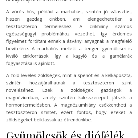
A vörös hús, például a marhahús, szintén jó választás,
hiszen gazdag cinkben, ami elengedhetetlen a
tesztoszteron termeléshez. A cinkhiány számos
egészségügyi problémához vezethet, így érdemes
figyelmet fordítani ennek a ásványi anyagnak a megfelelő
bevitelére. A marhahús mellett a tenger gyümölcsei is
kiváló cinkforrások, így a kagyló és a garnélarák
fogyasztása is ajánlott.
A zöld leveles zöldségek, mint a spenót és a kelkáposzta,
szintén hozzájárulhatnak a tesztoszteron szint
növeléséhez. Ezek a zöldségek gazdagok a
magnéziumban, amely szintén kulcsszerepet játszik a
hormontermelésben. A magnéziumhiány csökkentheti a
tesztoszteron szintet, ezért fontos, hogy ezeket a
zöldségeket beiktassuk az étrendünkbe.
Gyümölcsök és diófélék