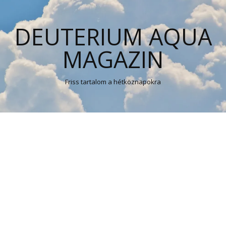
DEUTERIUM AQUA
MAGAZIN
Friss tartalom a hétköznapokra