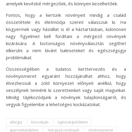
amelyek kevésbé mérgezőek, és könnyen kezelhetőek.
Fontos, hogy a kertünk növényeit mindig a család
összetétele és életmódja szerint válasszuk ki. Ha
kisgyermek vagy háziállat is él a háztartásban, különösen
nagy figyelmet kell fordítani a mérgező növények
kizárására. A biztonságos növényválasztás segíthet
elkerülni a nem kívánt baleseteket és egészségügyi
problémákat.
Összességében a tudatos kerttervezés és a
növényismeret egyaránt hozzájárulhat ahhoz, hogy
élvezhessük a zöld környezet előnyeit anélkül, hogy
veszélynek tennénk ki szeretteinket vagy saját magunkat.
Mindig tájékozódjunk a növények tulajdonságairól, és
vegyük figyelembe a lehetséges kockázatokat.
allergia
borostyán
egészségvédelem
gyermekvédelem
mérgező növények
növényismeret