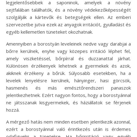
legjelentősebbek a saponinok, amelyek a növény
sejtfalában találhatók, és a növény védekezőképességét
szolgálják a kártevők és betegségek ellen. Az emberi
szervezetbe jutva ezek az anyagok irritációt, gyulladást és
egyéb kellemetlen tüneteket okozhatnak.
Amennyiben a borostyán leveleinek nedve vagy darabjai a
bőrre kerülnek, enyhe vagy közepes irritáció léphet fel,
amely viszketéssel, bőrpírral és duzzanattal járhat.
Különösen érzékenyek lehetnek a gyermekek és azok,
akiknek érzékeny a bőrük. Súlyosabb esetekben, ha a
levelek lenyelésre kerülnek, hányinger, hasi görcsök,
hasmenés és más emésztőrendszeri panaszok
jelentkezhetnek. Ezért nagyon fontos, hogy a borostyánnal
ne játsszanak kisgyermekek, és háziállatok se férjenek
hozzá.
A mérgező hatás nem minden esetben jelentkezik azonnal,
ezért a borostyánnal való érintkezés után is érdemes
odafigyelni a tünetekre. Ha bőrirritáció vagy egyéb