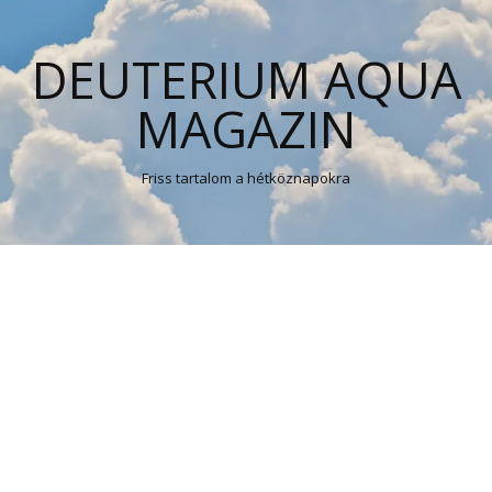
DEUTERIUM AQUA
MAGAZIN
Friss tartalom a hétköznapokra