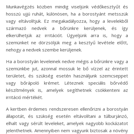
Munkavégzés közben mindig viseljünk védőkesztyűt és
hosszú ujjú ruhát, különösen, ha a borostyánt metsszük
vagy eltávolítjuk. Ez megakadályozza, hogy a levelekből
származó nedvek a bőrünkre kerüljenek, és így
elkerülhetjük az irritációt. Ügyeljünk arra is, hogy a
szemünket ne dörzsöljük meg a kesztyű levétele előtt,
nehogy a nedvek szembe kerüljenek.
Ha a borostyán leveleinek nedve mégis a bőrünkre vagy a
szemünkbe jut, azonnal mossuk le bő vízzel az érintett
területet, és szükség esetén használjunk szemcseppet
vagy bőrápoló krémet. Léteznek speciális bőrvédő
készítmények is, amelyek segíthetnek csökkenteni az
irritáció mértékét.
A kertben érdemes rendszeresen ellenőrizni a borostyán
állapotát, és szükség esetén eltávolítani a túlburjánzó,
elhalt vagy sérült leveleket, amelyek nagyobb kockázatot
jelenthetnek. Amennyiben nem vagyunk biztosak a növény