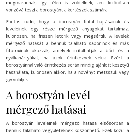
megmaradnak, így télen is zöldellnek, ami különösen
vonzóvá teszi a borostyánt a kertészek számára.
Fontos tudni, hogy a borostyán fiatal hajtásainak és
leveleinek egy része mérgező anyagokat tartalmaz,
különösen, ha frissen letörik vagy megsértik. A levelek
mérgező hatását a bennük található saponinok és más
fitotoxinok okozzák, amelyek irritálhatják a bőrt és a
nyálkahártyákat, ha azok érintkeznek velük. Ezért a
borostyánnal való érintkezés során mindig ajánlott kesztyű
használata, különösen akkor, ha a növényt metsszük vagy
gyomláljuk.
A borostyán levél
mérgező hatásai
A borostyán leveleinek mérgező hatása elsősorban a
bennük található vegyületeknek köszönhető. Ezek közül a