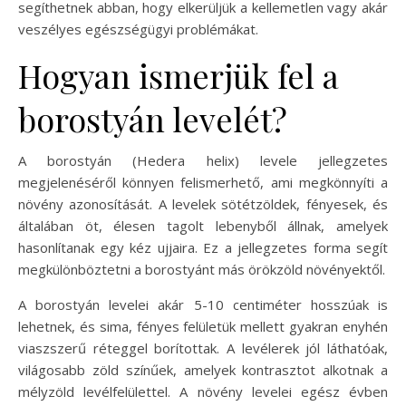
segíthetnek abban, hogy elkerüljük a kellemetlen vagy akár
veszélyes egészségügyi problémákat.
Hogyan ismerjük fel a
borostyán levelét?
A borostyán (Hedera helix) levele jellegzetes
megjelenéséről könnyen felismerhető, ami megkönnyíti a
növény azonosítását. A levelek sötétzöldek, fényesek, és
általában öt, élesen tagolt lebenyből állnak, amelyek
hasonlítanak egy kéz ujjaira. Ez a jellegzetes forma segít
megkülönböztetni a borostyánt más örökzöld növényektől.
A borostyán levelei akár 5-10 centiméter hosszúak is
lehetnek, és sima, fényes felületük mellett gyakran enyhén
viaszszerű réteggel borítottak. A levélerek jól láthatóak,
világosabb zöld színűek, amelyek kontrasztot alkotnak a
mélyzöld levélfelülettel. A növény levelei egész évben