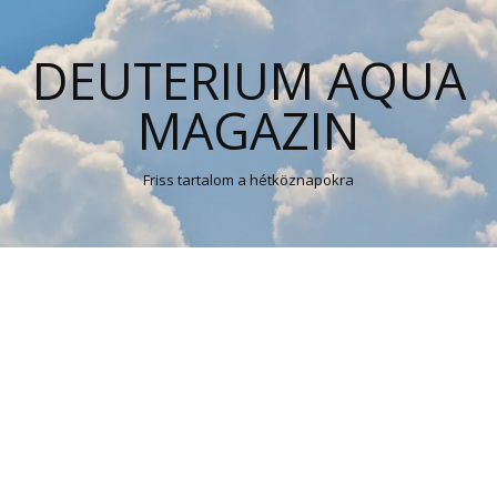
DEUTERIUM AQUA
MAGAZIN
Friss tartalom a hétköznapokra