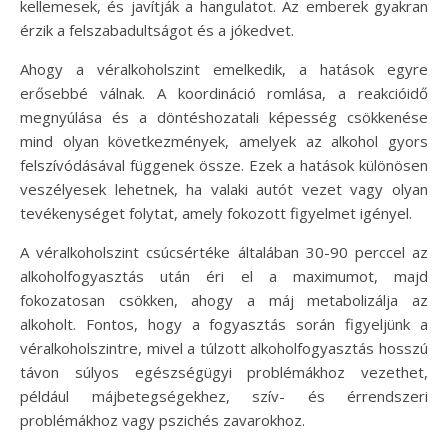
kellemesek, és javítják a hangulatot. Az emberek gyakran
érzik a felszabadultságot és a jókedvet.
Ahogy a véralkoholszint emelkedik, a hatások egyre
erősebbé válnak. A koordináció romlása, a reakcióidő
megnyúlása és a döntéshozatali képesség csökkenése
mind olyan következmények, amelyek az alkohol gyors
felszívódásával függenek össze. Ezek a hatások különösen
veszélyesek lehetnek, ha valaki autót vezet vagy olyan
tevékenységet folytat, amely fokozott figyelmet igényel.
A véralkoholszint csúcsértéke általában 30-90 perccel az
alkoholfogyasztás után éri el a maximumot, majd
fokozatosan csökken, ahogy a máj metabolizálja az
alkoholt. Fontos, hogy a fogyasztás során figyeljünk a
véralkoholszintre, mivel a túlzott alkoholfogyasztás hosszú
távon súlyos egészségügyi problémákhoz vezethet,
például májbetegségekhez, szív- és érrendszeri
problémákhoz vagy pszichés zavarokhoz.