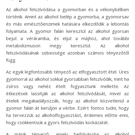
Az alkohol felszívódása a gyomorban és a vékonybélben
történik. Amint az alkohol belép a gyomorba, a gyomorsav
és más emésztőenzimek hatására elkezdődik a lebontás
folyamata. A gyomor falán keresztül az alkohol gyorsan
bejut a véráramba, és eljut a májhoz, ahol további
metabolizmuson megy keresztül. Az alkohol
felszívódásának sebessége azonban számos tényezőtől
függ.
Az egyik legfontosabb tényező az elfogyasztott étel. Üres
gyomorral az alkohol sokkal gyorsabban felszívódik, mint ha
zsíros vagy nehéz ételt fogyasztunk mellette. Az
étkezések lassítják az alkohol felszívódását, mivel az
ételek megakadályozzák, hogy az alkohol közvetlenül a
gyomor falán át kerüljön a vérbe. Ezért fontos tudni, hogy
ha tervezzük az alkoholfogyasztást, érdemes előtte enni,
hogy csökkentsük a gyors felszívódás kockázatát.
A másik tényező, amely befolyásolja az alkohol