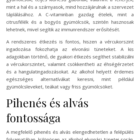
mint a hal és a szárnyasok, mind hozzájárulnak a szervezet
táplálásához. A C-vitaminban gazdag ételek, mint a
citrusfélék és a bogyós gyümölcsök, szintén hasznosak
lehetnek, mivel segítik az immunrendszer erősítését.
A rendszeres étkezés is fontos, hiszen a vércukorszint
ingadozása fokozhatja az elvonási tüneteket. A kis
adagokban történő, de gyakori étkezés segíthet stabilizálni
a vércukorszintet, valamint csökkentheti az éhségérzetet
és a hangulatingadozásokat. Az alkohol helyett érdemes
egészséges alternatívákat keresni, mint például
gyümölcsleveket, teákat vagy friss gyümölcsöket.
Pihenés és alvás
fontossága
A megfelelő pihenés és alvás elengedhetetlen a felépülés
folyamatában, különösen az alkohol elvonási tünetei során.