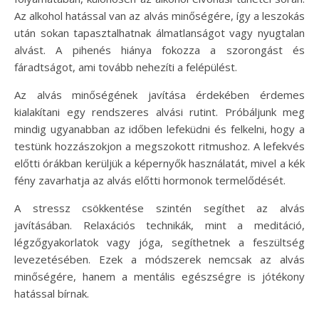
Az alkohol hatással van az alvás minőségére, így a leszokás
után sokan tapasztalhatnak álmatlanságot vagy nyugtalan
alvást. A pihenés hiánya fokozza a szorongást és
fáradtságot, ami tovább nehezíti a felépülést.
Az alvás minőségének javítása érdekében érdemes
kialakítani egy rendszeres alvási rutint. Próbáljunk meg
mindig ugyanabban az időben lefeküdni és felkelni, hogy a
testünk hozzászokjon a megszokott ritmushoz. A lefekvés
előtti órákban kerüljük a képernyők használatát, mivel a kék
fény zavarhatja az alvás előtti hormonok termelődését.
A stressz csökkentése szintén segíthet az alvás
javításában. Relaxációs technikák, mint a meditáció,
légzőgyakorlatok vagy jóga, segíthetnek a feszültség
levezetésében. Ezek a módszerek nemcsak az alvás
minőségére, hanem a mentális egészségre is jótékony
hatással bírnak.