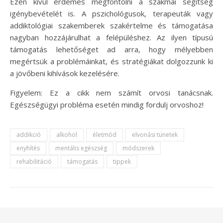
Ezen kívül érdemes megfontolni a szakmai segítség
igénybevételét is. A pszichológusok, terapeuták vagy
addiktológiai szakemberek szakértelme és támogatása
nagyban hozzájárulhat a felépüléshez. Az ilyen típusú
támogatás lehetőséget ad arra, hogy mélyebben
megértsük a problémáinkat, és stratégiákat dolgozzunk ki
a jövőbeni kihívások kezelésére.
Figyelem: Ez a cikk nem számít orvosi tanácsnak.
Egészségügyi probléma esetén mindig fordulj orvoshoz!
addikció
alkohol
életmód
elvonási tünetek
enyhítés
mentális egészség
módszerek
rehabilitáció
támogatás
tippek