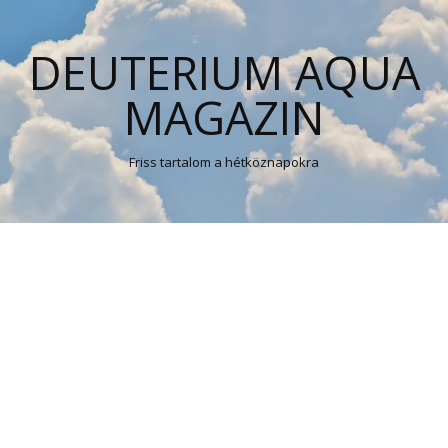
DEUTERIUM AQUA
MAGAZIN
Friss tartalom a hétköznapokra