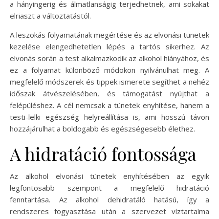
a hányingerig és álmatlanságig terjedhetnek, ami sokakat
elriaszt a változtatástól.
A leszokás folyamatának megértése és az elvonási tünetek
kezelése elengedhetetlen lépés a tartós sikerhez. Az
elvonás során a test alkalmazkodik az alkohol hiányához, és
ez a folyamat különböző módokon nyilvánulhat meg. A
megfelelő módszerek és tippek ismerete segíthet a nehéz
időszak átvészelésében, és támogatást nyújthat a
felépüléshez. A cél nemcsak a tünetek enyhítése, hanem a
testi-lelki egészség helyreállítása is, ami hosszú távon
hozzájárulhat a boldogabb és egészségesebb élethez.
A hidratáció fontossága
Az alkohol elvonási tünetek enyhítésében az egyik
legfontosabb szempont a megfelelő hidratáció
fenntartása. Az alkohol dehidratáló hatású, így a
rendszeres fogyasztása után a szervezet víztartalma