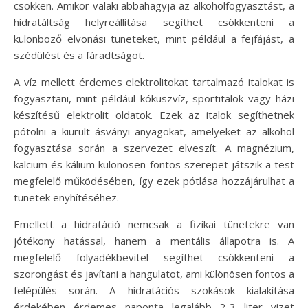
csökken. Amikor valaki abbahagyja az alkoholfogyasztást, a
hidratáltság helyreállítása segíthet csökkenteni a
különböző elvonási tüneteket, mint például a fejfájást, a
szédülést és a fáradtságot.
A víz mellett érdemes elektrolitokat tartalmazó italokat is
fogyasztani, mint például kókuszvíz, sportitalok vagy házi
készítésű elektrolit oldatok. Ezek az italok segíthetnek
pótolni a kiürült ásványi anyagokat, amelyeket az alkohol
fogyasztása során a szervezet elveszít. A magnézium,
kalcium és kálium különösen fontos szerepet játszik a test
megfelelő működésében, így ezek pótlása hozzájárulhat a
tünetek enyhítéséhez.
Emellett a hidratáció nemcsak a fizikai tünetekre van
jótékony hatással, hanem a mentális állapotra is. A
megfelelő folyadékbevitel segíthet csökkenteni a
szorongást és javítani a hangulatot, ami különösen fontos a
felépülés során. A hidratációs szokások kialakítása
érdekében érdemes naponta legalább 2-3 liter vizet