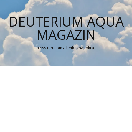
DEUTERIUM AQUA
MAGAZIN
Friss tartalom a hétköznapokra