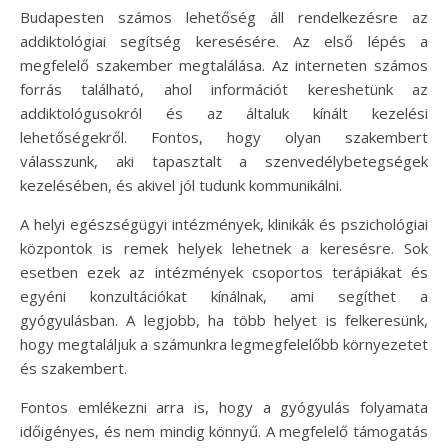
Budapesten számos lehetőség áll rendelkezésre az
addiktológiai segítség keresésére. Az első lépés a
megfelelő szakember megtalálása. Az interneten számos
forrás található, ahol információt kereshetünk az
addiktológusokról és az általuk kínált kezelési
lehetőségekről. Fontos, hogy olyan szakembert
válasszunk, aki tapasztalt a szenvedélybetegségek
kezelésében, és akivel jól tudunk kommunikálni.
A helyi egészségügyi intézmények, klinikák és pszichológiai
központok is remek helyek lehetnek a keresésre. Sok
esetben ezek az intézmények csoportos terápiákat és
egyéni konzultációkat kínálnak, ami segíthet a
gyógyulásban. A legjobb, ha több helyet is felkeresünk,
hogy megtaláljuk a számunkra legmegfelelőbb környezetet
és szakembert.
Fontos emlékezni arra is, hogy a gyógyulás folyamata
időigényes, és nem mindig könnyű. A megfelelő támogatás