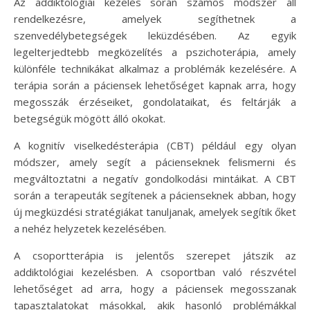
Az addiktológiai kezelés során számos módszer áll
rendelkezésre, amelyek segíthetnek a
szenvedélybetegségek leküzdésében. Az egyik
legelterjedtebb megközelítés a pszichoterápia, amely
különféle technikákat alkalmaz a problémák kezelésére. A
terápia során a páciensek lehetőséget kapnak arra, hogy
megosszák érzéseiket, gondolataikat, és feltárják a
betegségük mögött álló okokat.
A kognitív viselkedésterápia (CBT) például egy olyan
módszer, amely segít a pácienseknek felismerni és
megváltoztatni a negatív gondolkodási mintáikat. A CBT
során a terapeuták segítenek a pácienseknek abban, hogy
új megküzdési stratégiákat tanuljanak, amelyek segítik őket
a nehéz helyzetek kezelésében.
A csoportterápia is jelentős szerepet játszik az
addiktológiai kezelésben. A csoportban való részvétel
lehetőséget ad arra, hogy a páciensek megosszanak
tapasztalatokat másokkal, akik hasonló problémákkal