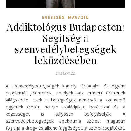
,
EGÉSZSÉG
MAGAZIN
Addiktológus Budapesten:
Segítség a
szenvedélybetegségek
leküzdésében
2025.05.22.
A szenvedélybetegségek komoly társadalmi és egyéni
problémát jelentenek, amelyek sok embert érintenek
világszerte. Ezek a betegségek nemcsak a szenvedő
egyének életét, hanem családjukat, barátaikat és a
közösséget is súlyosan befolyásolják. A
szenvedélybetegségek spektruma széles, magában
foglalja a drog- és alkoholfüggőséget, a szerencsejátékot,