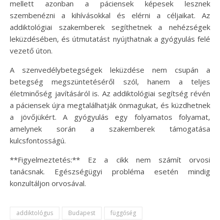
mellett azonban a páciensek képesek lesznek
szembenézni a kihívásokkal és elérni a céljaikat. Az
addiktológiai szakemberek segíthetnek a nehézségek
leküzdésében, és útmutatást nyújthatnak a gyógyulás felé
vezető úton.
A szenvedélybetegségek leküzdése nem csupán a
betegség megszüntetéséről szól, hanem a teljes
életminőség javításáról is. Az addiktológiai segítség révén
a páciensek újra megtalálhatják önmagukat, és küzdhetnek
a jövőjükért. A gyógyulás egy folyamatos folyamat,
amelynek során a szakemberek támogatása
kulcsfontosságú.
**Figyelmeztetés:** Ez a cikk nem számít orvosi
tanácsnak. Egészségügyi probléma esetén mindig
konzultáljon orvosával.
addiktológus
Budapest
függőség