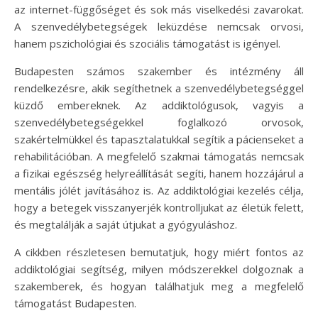
az internet-függőséget és sok más viselkedési zavarokat.
A szenvedélybetegségek leküzdése nemcsak orvosi,
hanem pszichológiai és szociális támogatást is igényel.
Budapesten számos szakember és intézmény áll
rendelkezésre, akik segíthetnek a szenvedélybetegséggel
küzdő embereknek. Az addiktológusok, vagyis a
szenvedélybetegségekkel foglalkozó orvosok,
szakértelmükkel és tapasztalatukkal segítik a pácienseket a
rehabilitációban. A megfelelő szakmai támogatás nemcsak
a fizikai egészség helyreállítását segíti, hanem hozzájárul a
mentális jólét javításához is. Az addiktológiai kezelés célja,
hogy a betegek visszanyerjék kontrolljukat az életük felett,
és megtalálják a saját útjukat a gyógyuláshoz.
A cikkben részletesen bemutatjuk, hogy miért fontos az
addiktológiai segítség, milyen módszerekkel dolgoznak a
szakemberek, és hogyan találhatjuk meg a megfelelő
támogatást Budapesten.