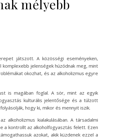
ának mélyebb
erepet játszott. A közösségi eseményeken,
kal komplexebb jelenségek húzódnak meg, mint
problémákat okozhat, és az alkoholizmus egyre
ust is magában foglal. A sör, mint az egyik
gyasztás kulturális jelentősége és a túlzott
lyásolják, hogy ki, mikor és mennyit iszik.
z alkoholizmus kialakulásában. A társadalmi
 a kontrollt az alkoholfogyasztás felett. Ezen
támogathassuk azokat, akik küzdenek ezzel a