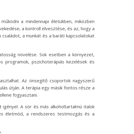
k működni a mindennapi életükben, miközben
ekedése, a kontroll elvesztése, és az, hogy a
 családot, a munkát és a baráti kapcsolatokat
atosság növelése. Sok esetben a környezet,
ós programok, pszichoterápiás kezelések és
asztalhat. Az önsegítő csoportok nagyszerű
ás útján. A terápia egy másik fontos része a
ellene fogyasztani.
igényel. A sör és más alkoholtartalmú italok
ges életmód, a rendszeres testmozgás és a
.