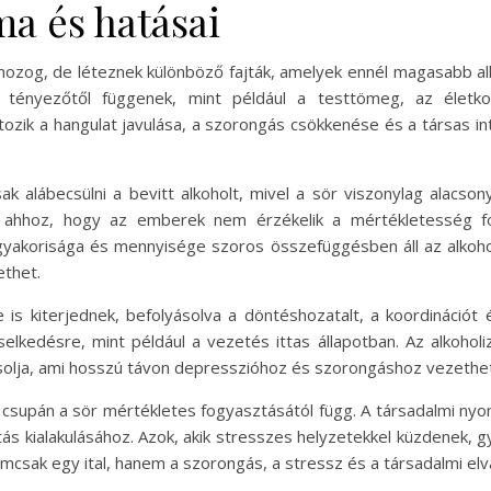
ma és hatásai
mozog, de léteznek különböző fajták, amelyek ennél magasabb al
tényezőtől függenek, mint például a testtömeg, az életko
rtozik a hangulat javulása, a szorongás csökkenése és a társas i
 alábecsülni a bevitt alkoholt, mivel a sör viszonylag alacson
hat ahhoz, hogy az emberek nem érzékelik a mértékletesség 
yakorisága és mennyisége szoros összefüggésben áll az alkohol
ethet.
 is kiterjednek, befolyásolva a döntéshozatalt, a koordinációt
elkedésre, mint például a vezetés ittas állapotban. Az alkoholi
ásolja, ami hosszú távon depresszióhoz és szorongáshoz vezethet
csupán a sör mértékletes fogyasztásától függ. A társadalmi nyo
ás kialakulásához. Azok, akik stresszes helyzetekkel küzdenek,
mcsak egy ital, hanem a szorongás, a stressz és a társadalmi el