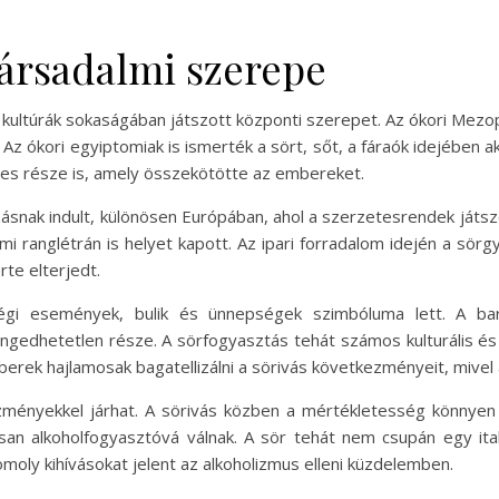
társadalmi szerepe
s kultúrák sokaságában játszott központi szerepet. Az ókori Me
 Az ókori egyiptomiak is ismerték a sört, sőt, a fáraók idejében 
rves része is, amely összekötötte az embereket.
snak indult, különösen Európában, ahol a szerzetesrendek játszo
lmi ranglétrán is helyet kapott. Az ipari forradalom idején a 
rte elterjedt.
i események, bulik és ünnepségek szimbóluma lett. A bará
ngedhetetlen része. A sörfogyasztás tehát számos kulturális és
erek hajlamosak bagatellizálni a sörivás következményeit, mivel 
ményekkel járhat. A sörivás közben a mértékletesség könnyen
an alkoholfogyasztóvá válnak. A sör tehát nem csupán egy ital
moly kihívásokat jelent az alkoholizmus elleni küzdelemben.