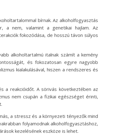
koholtartalommal bírnak. Az alkoholfogyasztás
r, a nem, valamint a genetikai hajlam. Az
nterakciók fokozódása, de hosszú távon súlyos
yabb alkoholtartalmú italnak számít a kemény
fontosságát, és fokozatosan egyre nagyobb
izmus kialakulásával, hiszen a rendszeres és
 és a reakcióidőt. A sörivás következtében az
zmus nem csupán a fizikai egészséget érinti,
.
más, a stressz és a környezeti tényezők mind
 gyakrabban folyamodnak alkoholfogyasztáshoz,
várások kezelésének eszköze is lehet.