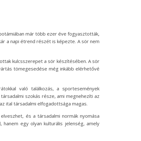
zopotámiában már több ezer éve fogyasztották,
akár a napi étrend részét is képezte. A sör nem
ttak kulcsszerepet a sör készítésében. A sör
sörgyártás tömegesedése még inkább elérhetővé
tokkal való találkozás, a sportesemények
 társadalmi szokás része, ami megnehezíti az
az ital társadalmi elfogadottsága magas.
 elveszhet, és a társadalmi normák nyomása
, hanem egy olyan kulturális jelenség, amely