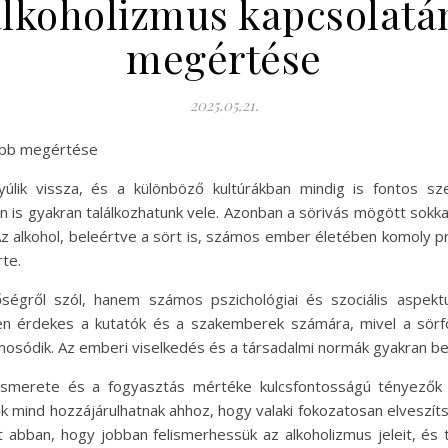
 alkoholizmus kapcsolat
megértése
2025.05.21.
yebb megértése
úlik vissza, és a különböző kultúrákban mindig is fontos sz
 is gyakran találkozhatunk vele. Azonban a sörivás mögött sok
Az alkohol, beleértve a sört is, számos ember életében komoly 
te.
ségről szól, hanem számos pszichológiai és szociális aspekt
ösen érdekes a kutatók és a szakemberek számára, mivel a sörfo
mosódik. Az emberi viselkedés és a társadalmi normák gyakran befo
ismerete és a fogyasztás mértéke kulcsfontosságú tényezők a
mind hozzájárulhatnak ahhoz, hogy valaki fokozatosan elveszítse
bban, hogy jobban felismerhessük az alkoholizmus jeleit, és 