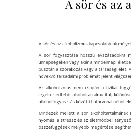
A sör és az
A sör és az alkoholizmus kapcsolatának mél
A sör fogyasztása hosszú évszázadokra ny
ünnepségeken vagy akár a mindennapi életben
pusztán a szórakozás vagy a társasági élet. 
növekvő társadalmi problémát jelent világszer
Az alkoholizmus nem csupán a fizikai függő
legelterjedtebb alkoholtartalmú ital, külön
alkoholfogyasztás közötti határvonal néhol el
Mindezek mellett a sör alkoholtartalmának 
nyomás, a stressz és az életmódbeli tényezők 
összefüggések mélyebb megértése segíthet a