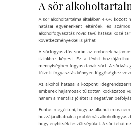
A sör alkoholtartal
A sör alkoholtartalma általában 4-6% között 
hatásai egyénenként eltérőek, és számos 
alkoholfogyasztás rövid távú hatásai közé ta
következményekkel is járhat.
A sörfogyasztás során az emberek hajlamosak
italokhoz képest. Ez a tévhit hozzájárul
mennyiségben fogyasztanak sört. A sörivás g
túlzott fogyasztás könnyen függőséghez vez
Az alkohol hatásai a központi idegrendszerre
emberek hajlamosak túlzottan kockázatos vis
hanem a mentális jólétet is negatívan befoly
Fontos megérteni, hogy az alkoholizmus nem 
hozzájárulhatnak a problémás alkoholfogyaszt
hogy enyhítsék feszültségüket. A sör tehát ne