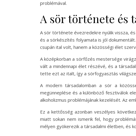
problémával.
A sör története és 
A sör története évezredekre nyúlik vissza, é
és a sörkészítés folyamata is jól dokumentált.
csupán ital volt, hanem a közösségi élet sze
A középkorban a sörfőzés mestersége virágzá
vált a mindennapi élet részévé, és a társada
tette ezt az italt, így a sörfogyasztás világsze
A modern társadalomban a sör a közösség
megünneplése és a különböző fesztiválok ele
alkoholizmus problémájának kezelését. Az emb
Ez a kettősség azonban veszélyes következ
miatt sokan nem ismerik fel, hogy problémás
mélyen gyökerezik a társadalmi életben, és ko