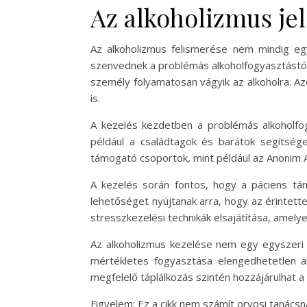
Az alkoholizmus jel
Az alkoholizmus felismerése nem mindig eg
szenvednek a problémás alkoholfogyasztástól.
személy folyamatosan vágyik az alkoholra. Az
is.
A kezelés kezdetben a problémás alkoholfo
például a családtagok és barátok segítség
támogató csoportok, mint például az Anonim A
A kezelés során fontos, hogy a páciens tá
lehetőséget nyújtanak arra, hogy az érintet
stresszkezelési technikák elsajátítása, amely
Az alkoholizmus kezelése nem egy egyszeri f
mértékletes fogyasztása elengedhetetlen 
megfelelő táplálkozás szintén hozzájárulhat a 
Figyelem: Ez a cikk nem számít orvosi tanácsn