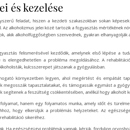
ei és kezelése
yszerű feladat, hiszen a kezdeti szakaszokban sokan képese
 Az alkoholizmus jelei közé tartozik a fogyasztás mértékének növ
ok, akik alkoholfüggőségben szenvednek, gyakran elhanyagolják a
gyasztás felismerésével kezdődik, amelynek első lépése a tud
e is elengedhetetlen a probléma megoldásához. A rehabilitáci
lkoholisták, kulcsszerepet játszanak a gyógyulásban.
mogató környezetben legyen, ahol megértést és empátiát tap
tek megosszák tapasztalataikat, és támogassák egymást a gyógyul
ek segítenek a feszültség csökkentésében, anélkül hogy alkoholt k
olyamat, hanem egy folyamatos munka, amely időt és türelmet 
ahhoz, hogy elkerüljük a problémás helyzeteket. Az egészsé
rehabilitáció sikeréhez.
ak. Ha egészségügyi problémái vannak, kérjük, forduljon orvoshoz