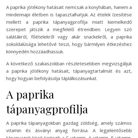
A paprika jótékony hatásait nemcsak a konyhában, hanem a
mindennapi életben is tapasztalhatjuk. Az ételek ízesítése
mellett a paprika tápanyagprofilja miatt kiemelkedő
szerepet játszik a megfelelő étrendben. Legyen szó
salátákról, főételekről vagy akár snackekről, a paprika
sokoldalúsága lehetővé teszi, hogy bármilyen étkezéshez
könnyedén hozzáadhassuk.
A következő szakaszokban részletesebben megvizsgáljuk
a paprika jótékony hatásait, tápanyagtartalmát és azt,
hogy hogyan befolyásolja táplálkozásunkat.
A paprika
tápanyagprofilja
A paprika tápanyagokban gazdag zöldség, amely számos
vitamin és ásványi anyag forrása. A legjelentősebb
tápanyagok közé tartozik a C-vitamin, A-vitamin, E-vitamin,