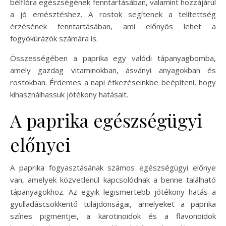
bélflóra egészségének fenntartásában, valamint hozzájárul
a jó emésztéshez. A rostok segítenek a telítettség
érzésének fenntartásában, ami előnyös lehet a
fogyókúrázók számára is.
Összességében a paprika egy valódi tápanyagbomba,
amely gazdag vitaminokban, ásványi anyagokban és
rostokban. Érdemes a napi étkezéseinkbe beépíteni, hogy
kihasználhassuk jótékony hatásait.
A paprika egészségügyi
előnyei
A paprika fogyasztásának számos egészségügyi előnye
van, amelyek közvetlenül kapcsolódnak a benne található
tápanyagokhoz. Az egyik legismertebb jótékony hatás a
gyulladáscsökkentő tulajdonságai, amelyeket a paprika
színes pigmentjei, a karotinoidok és a flavonoidok