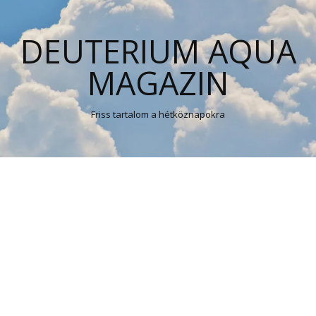
DEUTERIUM AQUA
MAGAZIN
Friss tartalom a hétköznapokra