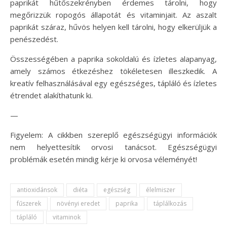
paprikát hűtőszekrényben érdemes tárolni, hogy
megőrizzük ropogós állapotát és vitaminjait. Az aszalt
paprikát száraz, hűvös helyen kell tárolni, hogy elkerüljük a
penészedést.
Összességében a paprika sokoldalú és ízletes alapanyag,
amely számos étkezéshez tökéletesen illeszkedik. A
kreatív felhasználásával egy egészséges, tápláló és ízletes
étrendet alakíthatunk ki.
—
Figyelem: A cikkben szereplő egészségügyi információk
nem helyettesítik orvosi tanácsot. Egészségügyi
problémák esetén mindig kérje ki orvosa véleményét!
antioxidánsok
diéta
egészség
élelmiszer
fűszerek
növényi eredet
paprika
táplálkozás
tápláló
vitaminok