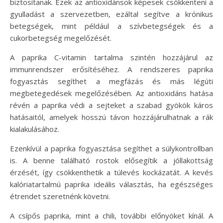
biztosítanak. Ezek az antioxidánsok képesek csökkenteni a
gyulladást a szervezetben, ezáltal segítve a krónikus
betegségek, mint például a szívbetegségek és a
cukorbetegség megelőzését.
A paprika C-vitamin tartalma szintén hozzájárul az
immunrendszer erősítéséhez. A rendszeres paprika
fogyasztás segíthet a megfázás és más légúti
megbetegedések megelőzésében. Az antioxidáns hatása
révén a paprika védi a sejteket a szabad gyökök káros
hatásaitól, amelyek hosszú távon hozzájárulhatnak a rák
kialakulásához.
Ezenkívül a paprika fogyasztása segíthet a súlykontrollban
is. A benne található rostok elősegítik a jóllakottság
érzését, így csökkenthetik a túlevés kockázatát. A kevés
kalóriatartalmú paprika ideális választás, ha egészséges
étrendet szeretnénk követni.
A csípős paprika, mint a chili, további előnyöket kínál. A