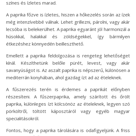
színes és ízletes marad.
A paprika főzve is ízletes, hiszen a hőkezelés során az ízek
még intenzívebbé válnak. Lehet grillezni, párolni, vagy akár
lecsóba is belekerülhet. A paprika egyaránt jól harmonizál a
húsokkal, halakkal és zöldségekkel, így bármilyen
étkezéshez könnyedén beilleszthető.
Emellett a paprika feldolgozása is rengeteg lehetőséget
kínál. Készíthetünk belőle pürét, levest, vagy akár
savanyúságot is. Az aszalt paprika is népszerű, különösen a
mediterrán konyhában, ahol gazdag ízt ad az ételeknek.
A fűszerezés terén is érdemes a paprikát előnyben
részesíteni. A fűszerpaprika, amely szárított és őrölt
paprika, különleges ízt kölcsönöz az ételeknek, legyen szó
pörköltről, töltött káposztáról vagy egyéb magyar
specialitásokról.
Fontos, hogy a paprika tárolására is odafigyeljünk. A friss