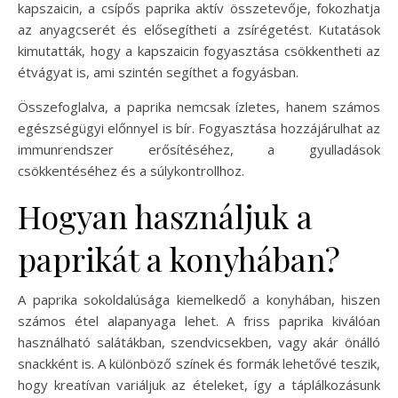
kapszaicin, a csípős paprika aktív összetevője, fokozhatja
az anyagcserét és elősegítheti a zsírégetést. Kutatások
kimutatták, hogy a kapszaicin fogyasztása csökkentheti az
étvágyat is, ami szintén segíthet a fogyásban.
Összefoglalva, a paprika nemcsak ízletes, hanem számos
egészségügyi előnnyel is bír. Fogyasztása hozzájárulhat az
immunrendszer erősítéséhez, a gyulladások
csökkentéséhez és a súlykontrollhoz.
Hogyan használjuk a
paprikát a konyhában?
A paprika sokoldalúsága kiemelkedő a konyhában, hiszen
számos étel alapanyaga lehet. A friss paprika kiválóan
használható salátákban, szendvicsekben, vagy akár önálló
snackként is. A különböző színek és formák lehetővé teszik,
hogy kreatívan variáljuk az ételeket, így a táplálkozásunk