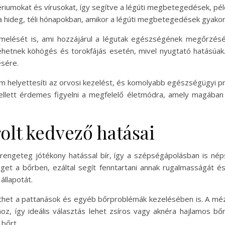
ériumokat és vírusokat, így segítve a légúti megbetegedések, pé
 hideg, téli hónapokban, amikor a légúti megbetegedések gyakor
rmelését is, ami hozzájárul a légutak egészségének megőrzésé
ehetnek köhögés és torokfájás esetén, mivel nyugtató hatásúak
ésére.
helyettesíti az orvosi kezelést, és komolyabb egészségügyi pro
ett érdemes figyelni a megfelelő életmódra, amely magában fo
olt kedvező hatásai
rengeteg jótékony hatással bír, így a szépségápolásban is n
get a bőrben, ezáltal segít fenntartani annak rugalmasságát é
állapotát.
gíthet a pattanások és egyéb bőrproblémák kezelésében is. A mé
ához, így ideális választás lehet zsíros vagy aknéra hajlamos 
 bőrt.