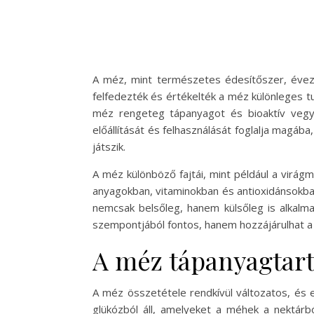
A méz, mint természetes édesítőszer, évezr
felfedezték és értékelték a méz különleges 
méz rengeteg tápanyagot és bioaktív vegy
előállítását és felhasználását foglalja magá
játszik.
A méz különböző fajtái, mint például a virá
anyagokban, vitaminokban és antioxidánsokb
nemcsak belsőleg, hanem külsőleg is alkalm
szempontjából fontos, hanem hozzájárulhat
A méz tápanyagtart
A méz összetétele rendkívül változatos, és 
glükózból áll, amelyeket a méhek a nektárbó