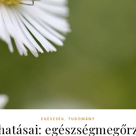
,
EGÉSZSÉG
TUDOMÁNY
 hatásai: egészségmegőr