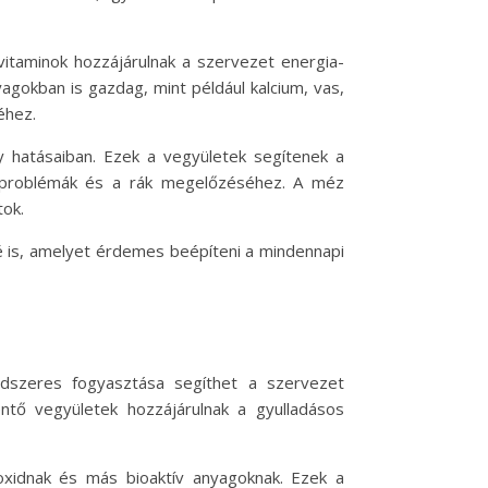
vitaminok hozzájárulnak a szervezet energia-
gokban is gazdag, mint például kalcium, vas,
éhez.
ny hatásaiban. Ezek a vegyületek segítenek a
ri problémák és a rák megelőzéséhez. A méz
tok.
é is, amelyet érdemes beépíteni a mindennapi
ndszeres fogyasztása segíthet a szervezet
tő vegyületek hozzájárulnak a gyulladásos
roxidnak és más bioaktív anyagoknak. Ezek a