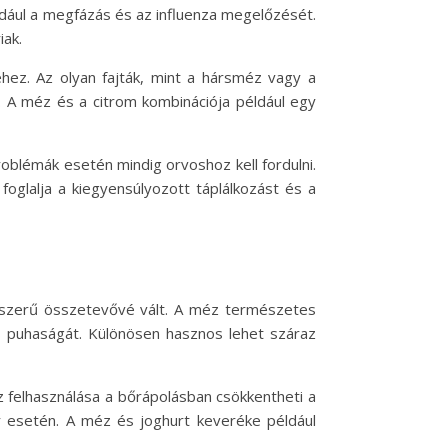
ldául a megfázás és az influenza megelőzését.
iak.
hez. Az olyan fajták, mint a hársméz vagy a
. A méz és a citrom kombinációja például egy
blémák esetén mindig orvoshoz kell fordulni.
glalja a kiegyensúlyozott táplálkozást és a
épszerű összetevővé vált. A méz természetes
s puhaságát. Különösen hasznos lehet száraz
z felhasználása a bőrápolásban csökkentheti a
bőr esetén. A méz és joghurt keveréke például