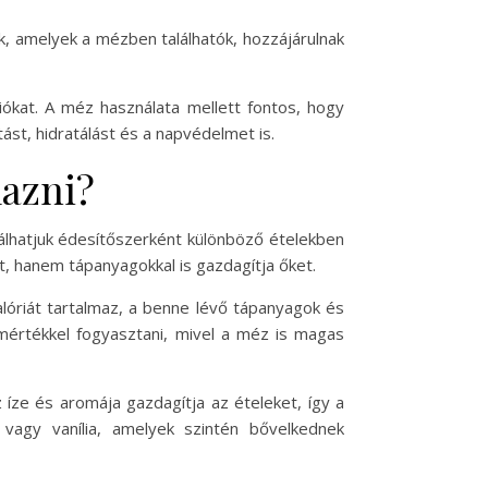
k, amelyek a mézben találhatók, hozzájárulnak
iókat. A méz használata mellett fontos, hogy
tást, hidratálást és a napvédelmet is.
mazni?
lhatjuk édesítőszerként különböző ételekben
t, hanem tápanyagokkal is gazdagítja őket.
alóriát tartalmaz, a benne lévő tápanyagok és
 mértékkel fogyasztani, mivel a méz is magas
íze és aromája gazdagítja az ételeket, így a
 vagy vanília, amelyek szintén bővelkednek