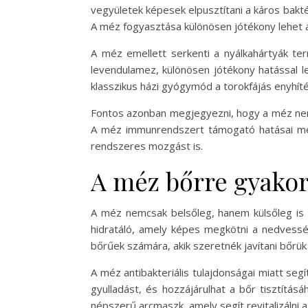
vegyületek képesek elpusztítani a káros bakt
A méz fogyasztása különösen jótékony lehet a
A méz emellett serkenti a nyálkahártyák te
levendulamez, különösen jótékony hatással l
klasszikus házi gyógymód a torokfájás enyhít
Fontos azonban megjegyezni, hogy a méz nem 
A méz immunrendszert támogató hatásai mell
rendszeres mozgást is.
A méz bőrre gyakor
A méz nemcsak belsőleg, hanem külsőleg is 
hidratáló, amely képes megkötni a nedvessé
bőrűek számára, akik szeretnék javítani bőrük 
A méz antibakteriális tulajdonságai miatt se
gyulladást, és hozzájárulhat a bőr tisztítás
népszerű arcmaszk, amely segít revitalizálni a