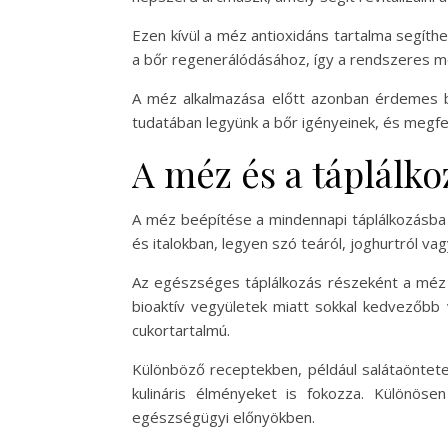
Ezen kívül a méz antioxidáns tartalma segíth
a bőr regenerálódásához, így a rendszeres 
A méz alkalmazása előtt azonban érdemes bőr
tudatában legyünk a bőr igényeinek, és megfele
A méz és a táplálk
A méz beépítése a mindennapi táplálkozásba
és italokban, legyen szó teáról, joghurtról v
Az egészséges táplálkozás részeként a méz a 
bioaktív vegyületek miatt sokkal kedvezőbb 
cukortartalmú.
Különböző receptekben, például salátaöntete
kulináris élményeket is fokozza. Különöse
egészségügyi előnyökben.