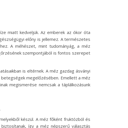
íze miatt kedveljük. Az emberek az ókor óta
gészségügyi előny is jellemez. A természetes
téhez. A méhészet, mint tudományág, a méz
megőrzésének szempontjából is fontos szerepet
atásaikban is eltérnek. A méz gazdag ásványi
ző betegségek megelőzésében. Emellett a méz
sainak megismerése nemcsak a táplálkozásunk
i
melyekből készül. A méz főként fruktózból és
t biztosítanak, így a méz népszerű választás