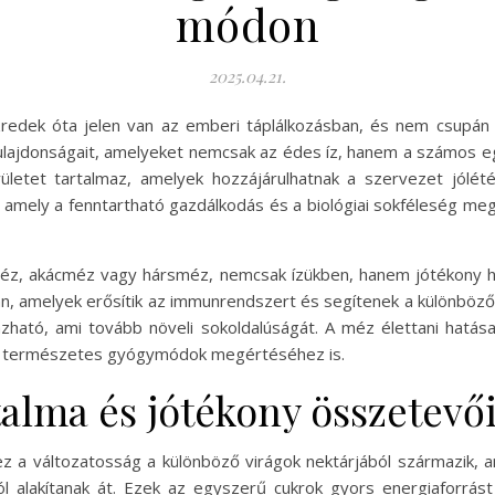
módon
2025.04.21.
edek óta jelen van az emberi táplálkozásban, és nem csupán 
tulajdonságait, amelyeket nemcsak az édes íz, hanem a számos e
ületet tartalmaz, amelyek hozzájárulhatnak a szervezet jólé
ba, amely a fenntartható gazdálkodás és a biológiai sokféleség 
gméz, akácméz vagy hársméz, nemcsak ízükben, hanem jótékony h
an, amelyek erősítik az immunrendszert és segítenek a különbö
azható, ami tovább növeli sokoldalúságát. A méz élettani hatá
 a természetes gyógymódok megértéséhez is.
alma és jótékony összetevő
ez a változatosság a különböző virágok nektárjából származik, a
l alakítanak át. Ezek az egyszerű cukrok gyors energiaforrás