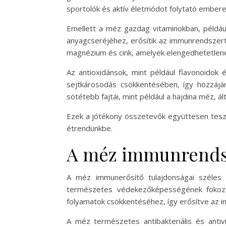
sportolók és aktív életmódot folytató ember
Emellett a méz gazdag vitaminokban, például
anyagcseréjéhez, erősítik az immunrendszert
magnézium és cink, amelyek elengedhetetlen
Az antioxidánsok, mint például flavonoidok 
sejtkárosodás csökkentésében, így hozzájá
sötétebb fajtái, mint például a hajdina méz, á
Ezek a jótékony összetevők együttesen teszi
étrendünkbe.
A méz immunrendsz
A méz immunerősítő tulajdonságai széles 
természetes védekezőképességének fokozás
folyamatok csökkentéséhez, így erősítve az 
A méz természetes antibakteriális és antiv