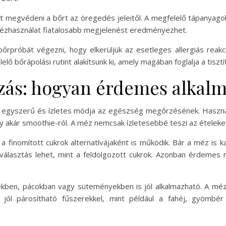
et megvédeni a bőrt az öregedés jeleitől. A megfelelő tápanyago
mézhasználat fiatalosabb megjelenést eredményezhet.
próbát végezni, hogy elkerüljük az esetleges allergiás reakc
lő bőrápolási rutint alakítsunk ki, amely magában foglalja a tisztí
ozás: hogyan érdemes alkal
 egyszerű és ízletes módja az egészség megőrzésének. Haszná
agy akár smoothie-ról. A méz nemcsak ízletesebbé teszi az ételeke
finomított cukrok alternatívájaként is működik. Bár a méz is k
választás lehet, mint a feldolgozott cukrok. Azonban érdemes
kben, pácokban vagy süteményekben is jól alkalmazható. A méz 
n jól párosítható fűszerekkel, mint például a fahéj, gyömbér