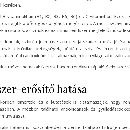
ek körében.
 B-vitaminokban (B1, B2, B3, B5, B6) és C-vitaminban. Ezek a 
 és segítik a bőr egészségének megőrzését. A méz ásványi anya
ek a csontok, az izmok és az immunrendszer megfelelő működés
és fenolok, szintén jelentős szerepet játszanak a méz jótéko
rulnak a krónikus betegségek, például a szív- és érrendsze
ltalában több antioxidánst tartalmaznak, mint a világosabb változa
k a mézet nemcsak ízletes, hanem rendkívül tápláló élelmiszerr
er-erősítő hatása
körben ismertek, és a kutatások is alátámasztják, hogy re
ában. A mézben található antioxidánsok és gyulladáscsökken
immunválaszt.
irális hatású is, köszönhetően a benne található hidrogén-pe