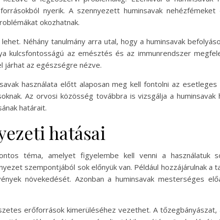
 forrásokból nyerik. A szennyezett huminsavak nehézfémeket 
roblémákat okozhatnak.
lehet. Néhány tanulmány arra utal, hogy a huminsavak befolyásol
lya kulcsfontosságú az emésztés és az immunrendszer megfel
l járhat az egészségre nézve.
avak használata előtt alaposan meg kell fontolni az esetleges 
soknak. Az orvosi közösség továbbra is vizsgálja a huminsavak 
ának határait.
ezeti hatásai
fontos téma, amelyet figyelembe kell venni a használatuk
rnyezet szempontjából sok előnyük van. Például hozzájárulnak a t
vények növekedését. Azonban a huminsavak mesterséges előáll
észetes erőforrások kimerüléséhez vezethet. A tőzegbányászat, 