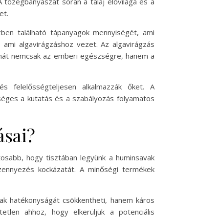
A tőzegbányászat során a talaj élővilága és a
et.
zben található tápanyagok mennyiségét, ami
, ami algavirágzáshoz vezet. Az algavirágzás
a tehát nemcsak az emberi egészségre, hanem a
s felelősségteljesen alkalmazzák őket. A
éges a kutatás és a szabályozás folyamatos
ásai?
tosabb, hogy tisztában legyünk a huminsavak
szennyezés kockázatát. A minőségi termékek
vak hatékonyságát csökkentheti, hanem káros
etlen ahhoz, hogy elkerüljük a potenciális