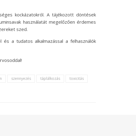
tséges kockázatokról. A tájékozott döntések
 huminsavak használatát megelőzően érdemes
zereket szed.
l és a tudatos alkalmazással a felhasználók
orvosoddal!
m
szennyezés
táplálkozás
toxicitás