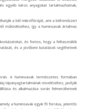
és egyéb káros anyagokat tartalmazhatnak,
hatják a bél mikroflóráját, ami a bélrendszeri
elő működéséhez, így a huminsavak ártalmas
kockázatokat, és fontos, hogy a felhasználók
hatását, és a jövőbeni kutatások segíthetnek
 során. A huminsavak természetes formában
alaj tápanyagtartalmának növeléséhez, javítják
ítása és alkalmazása során felmerülhetnek
amely a huminsavak egyik fő forrása, jelentős