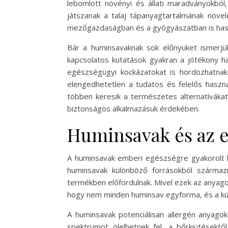
lebomlott növényi és állati maradványokbó
játszanak a talaj tápanyagtartalmának növ
mezőgazdaságban és a gyógyászatban is haszno
Bár a huminsavaknak sok előnyüket ismerjük
kapcsolatos kutatások gyakran a jótékony 
egészségügyi kockázatokat is hordozhatnak
elengedhetetlen a tudatos és felelős haszn
többen keresik a természetes alternatívákat
biztonságos alkalmazásuk érdekében.
Huminsavak és az 
A huminsavak emberi egészségre gyakorolt
huminsavak különböző forrásokból szárma
termékben előfordulnak. Mivel ezek az anyago
hogy nem minden huminsav egyforma, és a külö
A huminsavak potenciálisan allergén anyagok
spektrumot ölelhetnek fel, a bőrkiütésektő