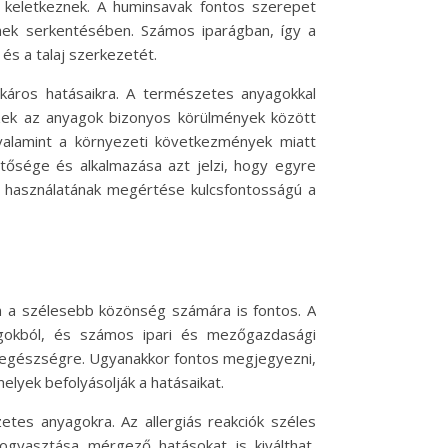
 keletkeznek. A huminsavak fontos szerepet
nek serkentésében. Számos iparágban, így a
és a talaj szerkezetét.
 káros hatásaikra. A természetes anyagokkal
zek az anyagok bizonyos körülmények között
valamint a környezeti következmények miatt
tősége és alkalmazása azt jelzi, hogy egyre
ak használatának megértése kulcsfontosságú a
a szélesebb közönség számára is fontos. A
gokból, és számos ipari és mezőgazdasági
az egészségre. Ugyanakkor fontos megjegyezni,
lyek befolyásolják a hatásaikat.
etes anyagokra. Az allergiás reakciók széles
fogyasztása mérgező hatásokat is kiválthat,