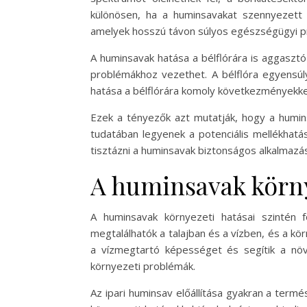
különösen, ha a huminsavakat szennyezett
amelyek hosszú távon súlyos egészségügyi p
A huminsavak hatása a bélflórára is aggasztó 
problémákhoz vezethet. A bélflóra egyensú
hatása a bélflórára komoly következményekke
Ezek a tényezők azt mutatják, hogy a humins
tudatában legyenek a potenciális mellékhatá
tisztázni a huminsavak biztonságos alkalmazás
A huminsavak körny
A huminsavak környezeti hatásai szintén 
megtalálhatók a talajban és a vízben, és a kö
a vízmegtartó képességet és segítik a nö
környezeti problémák.
Az ipari huminsav előállítása gyakran a term