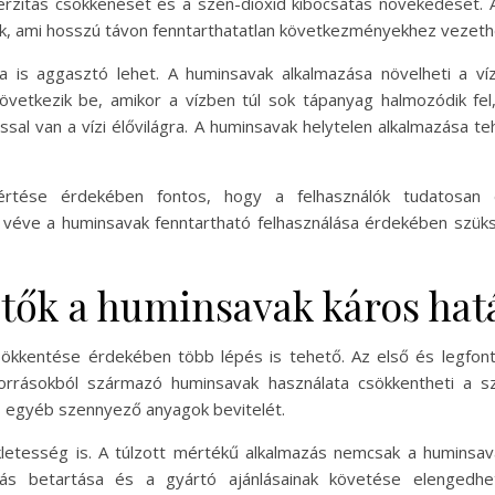
verzitás csökkenését és a szén-dioxid kibocsátás növekedését. 
ak, ami hosszú távon fenntarthatatlan következményekhez vezeth
a is aggasztó lehet. A huminsavak alkalmazása növelheti a ví
következik be, amikor a vízben túl sok tápanyag halmozódik fel
tással van a vízi élővilágra. A huminsavak helytelen alkalmazás
rtése érdekében fontos, hogy a felhasználók tudatosan é
véve a huminsavak fenntartható felhasználása érdekében szüks
ők a huminsavak káros hat
csökkentése érdekében több lépés is tehető. Az első és legfon
 forrásokból származó huminsavak használata csökkentheti a 
s egyéb szennyező anyagok bevitelét.
letesség is. A túlzott mértékű alkalmazás nemcsak a huminsa
lás betartása és a gyártó ajánlásainak követése elengedhet