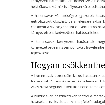
környezeti hatásokkal jár, beleértve a biodi
helyi ökoszisztémák is súlyosan károsodhatn
A huminsavak vízminőségre gyakorolt hatás
eutrofizációt okozhat. Ez a jelenség akkor 
csökkenti a víz oxigénszintjét, ami káros ha
környezetre is kedvezőtlen hatással lehet.
A huminsavak környezeti hatásainak megé
környezetvédelmi szempontokat figyelembe 
fejlesztése.
Hogyan csökkenthet
A huminsavak potenciális káros hatásainak 
forrásaival. A természetes és ellenőrzött
választása segíthet elkerülni a nehézfémek é
A huminsavak használatakor fontos a mérték
hatásokat is kiválthat. A megfelelő adago