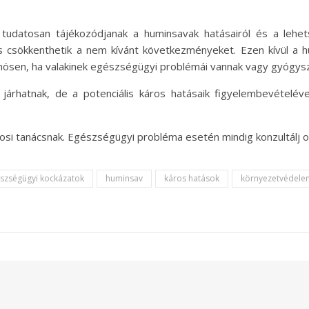
 tudatosan tájékozódjanak a huminsavak hatásairól és a lehe
és csökkenthetik a nem kívánt következményeket. Ezen kívül a
lönösen, ha valakinek egészségügyi problémái vannak vagy gyógys
rhatnak, de a potenciális káros hatásaik figyelembevételéve
osi tanácsnak. Egészségügyi probléma esetén mindig konzultálj 
szségügyi kockázatok
huminsav
káros hatások
környezetvédele