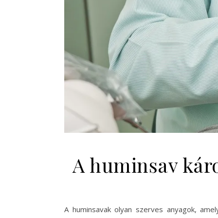
A huminsav káro
A huminsavak olyan szerves anyagok, amel