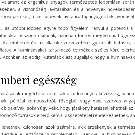
l, valamint az organikus anyagok természetes lebomlása során
elésében, a vízminőség javításában és a növények növekedésé
sítják őket, mivel képesek javítani a tápanyagok felszívódását 
, az utóbbi időben egyre több figyelem irányul a potenciális
hatásokra összpontosítanak, azonban fontos megérteni, hogy e
. Az emberek és az állatok szervezetére gyakorolt hatásuk, 
álatuk. A huminsavakat tartalmazó termékek széles körű elérhe
. Azonban az eddigi kutatások azt sugallják, hogy a huminsav
emberi egészség
 hatásának megértése nemcsak a tudományos közösség, hanem 
znak, például komposztból, tőzegből vagy más szerves anya
k bioaktívak, sokan úgy vélik, hogy jótékony hatással lehetnek 
nböző források eltérő kémiai összetétellel rendelkezhetnek, ame
 lehetnek, különösen azok számára, akik érzékenyek a termész
l kezdve a légzőszervi problémákig. Ezenkívül a huminsavak 