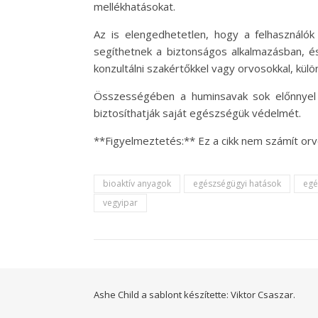
mellékhatásokat.
Az is elengedhetetlen, hogy a felhasználók
segíthetnek a biztonságos alkalmazásban, 
konzultálni szakértőkkel vagy orvosokkal, kü
Összességében a huminsavak sok előnnyel já
biztosíthatják saját egészségük védelmét.
**Figyelmeztetés:** Ez a cikk nem számít orv
bioaktív anyagok
egészségügyi hatások
egé
vegyipar
Ashe Child a sablont készítette:
Viktor Csaszar.